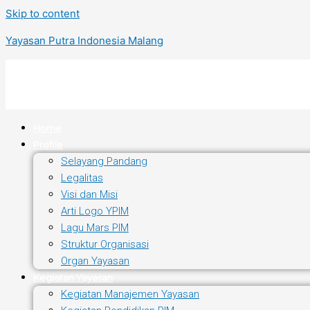
Skip to content
Yayasan Putra Indonesia Malang
Home
Profile
Selayang Pandang
Legalitas
Visi dan Misi
Arti Logo YPIM
Lagu Mars PIM
Struktur Organisasi
Organ Yayasan
Kegiatan Yayasan
Kegiatan Manajemen Yayasan