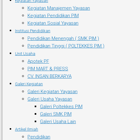
Kegiatan Yayasan
Kegiatan Manajemen Yayasan
Kegiatan Pendidikan PIM
Kegiatan Sosial Yayasan
Institusi Pendidikan
Pendidikan Menengah ( SMK PIM )
Pendidikan Tinggi ( POLTEKKES PIM )
Unit Usaha
Apotek PF
PIM MART & PRESS
CV. INSAN BERKARYA
Galeri Kegiatan
Galeri Kegiatan Yayasan
Galeri Usaha Yayasan
Galeri Poltekkes PIM
Galeri SMK PIM
Galeri Usaha Lain
Artikel Ilmiah
Pendidikan