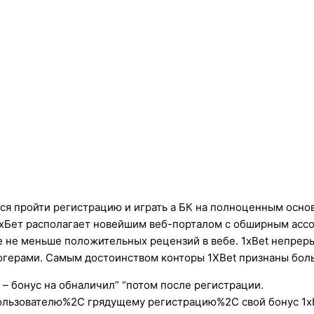
 пройти регистрацию и играть а БК на полноценным основе
1хБет располагает новейшим веб-порталом с обширным ассо
 не меньше положительных рецензий в вебе. 1xBet непрер
логерами. Самым достоинством конторы 1XBet признаны бо
– бонус на обналичил” “потом после регистрации.
пользователю%2C грядущему регистрацию%2C свой бонус 1