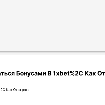
аться Бонусами В 1xbet%2C Как О
%2C Как Отыграть