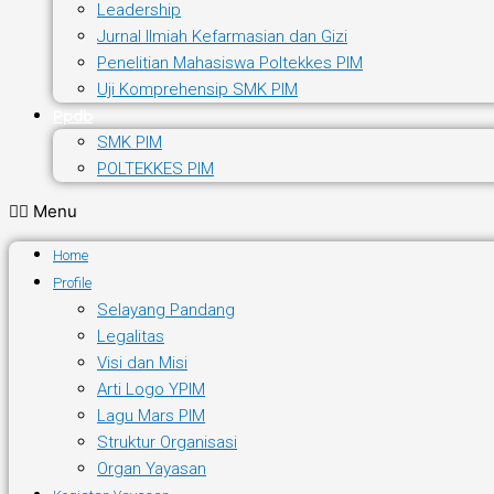
Leadership
Jurnal Ilmiah Kefarmasian dan Gizi
Penelitian Mahasiswa Poltekkes PIM
Uji Komprehensip SMK PIM
Ppdb
SMK PIM
POLTEKKES PIM
Menu
Home
Profile
Selayang Pandang
Legalitas
Visi dan Misi
Arti Logo YPIM
Lagu Mars PIM
Struktur Organisasi
Organ Yayasan