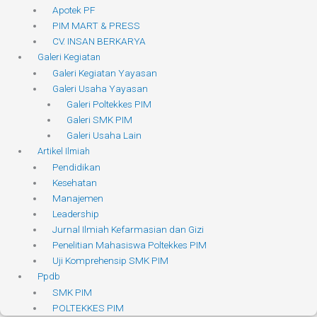
Apotek PF
PIM MART & PRESS
CV. INSAN BERKARYA
Galeri Kegiatan
Galeri Kegiatan Yayasan
Galeri Usaha Yayasan
Galeri Poltekkes PIM
Galeri SMK PIM
Galeri Usaha Lain
Artikel Ilmiah
Pendidikan
Kesehatan
Manajemen
Leadership
Jurnal Ilmiah Kefarmasian dan Gizi
Penelitian Mahasiswa Poltekkes PIM
Uji Komprehensip SMK PIM
Ppdb
SMK PIM
POLTEKKES PIM