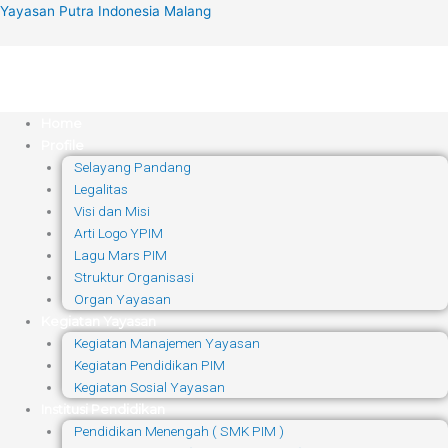
Skip
Yayasan Putra Indonesia Malang
to
content
Home
Profile
Selayang Pandang
Legalitas
Visi dan Misi
Arti Logo YPIM
Lagu Mars PIM
Struktur Organisasi
Organ Yayasan
Kegiatan Yayasan
Kegiatan Manajemen Yayasan
Kegiatan Pendidikan PIM
Kegiatan Sosial Yayasan
Institusi Pendidikan
Pendidikan Menengah ( SMK PIM )