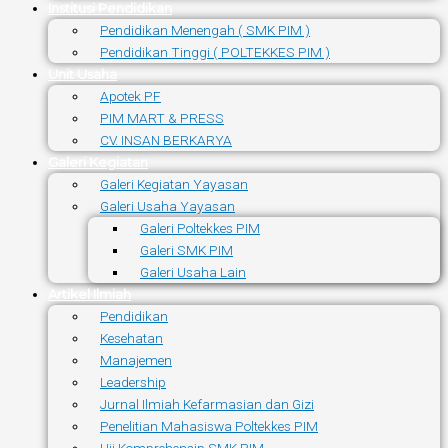
Institusi Pendidikan
Pendidikan Menengah ( SMK PIM )
Pendidikan Tinggi ( POLTEKKES PIM )
Unit Usaha
Apotek PF
PIM MART & PRESS
CV. INSAN BERKARYA
Galeri Kegiatan
Galeri Kegiatan Yayasan
Galeri Usaha Yayasan
Galeri Poltekkes PIM
Galeri SMK PIM
Galeri Usaha Lain
Artikel Ilmiah
Pendidikan
Kesehatan
Manajemen
Leadership
Jurnal Ilmiah Kefarmasian dan Gizi
Penelitian Mahasiswa Poltekkes PIM