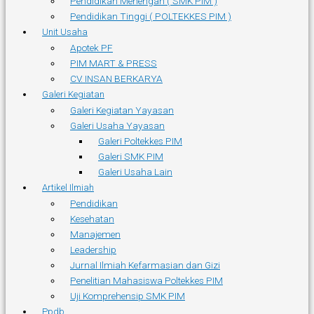
Pendidikan Menengah ( SMK PIM )
Pendidikan Tinggi ( POLTEKKES PIM )
Unit Usaha
Apotek PF
PIM MART & PRESS
CV. INSAN BERKARYA
Galeri Kegiatan
Galeri Kegiatan Yayasan
Galeri Usaha Yayasan
Galeri Poltekkes PIM
Galeri SMK PIM
Galeri Usaha Lain
Artikel Ilmiah
Pendidikan
Kesehatan
Manajemen
Leadership
Jurnal Ilmiah Kefarmasian dan Gizi
Penelitian Mahasiswa Poltekkes PIM
Uji Komprehensip SMK PIM
Ppdb