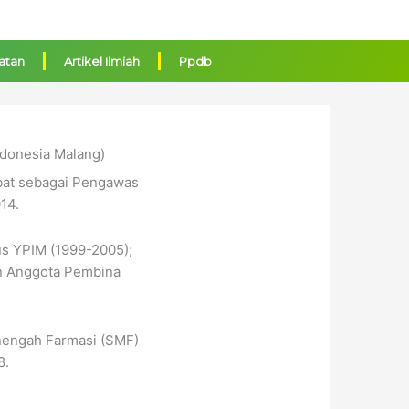
iatan
Artikel Ilmiah
Ppdb
donesia Malang)
bat sebagai Pengawas
14.
s YPIM (1999-2005);
n Anggota Pembina
nengah Farmasi (SMF)
8.