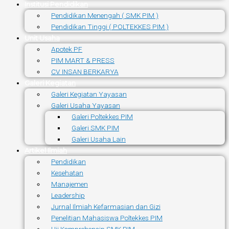
Institusi Pendidikan
Pendidikan Menengah ( SMK PIM )
Pendidikan Tinggi ( POLTEKKES PIM )
Unit Usaha
Apotek PF
PIM MART & PRESS
CV. INSAN BERKARYA
Galeri Kegiatan
Galeri Kegiatan Yayasan
Galeri Usaha Yayasan
Galeri Poltekkes PIM
Galeri SMK PIM
Galeri Usaha Lain
Artikel Ilmiah
Pendidikan
Kesehatan
Manajemen
Leadership
Jurnal Ilmiah Kefarmasian dan Gizi
Penelitian Mahasiswa Poltekkes PIM