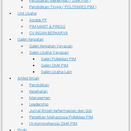
Pendidikan Menengah ( SMK PIM )
Pendidikan Tinggi ( POLTEKKES PIM )
Unit Usaha
Apotek PF
PIM MART & PRESS
CV. INSAN BERKARYA
Galeri Kegiatan
Galeri Kegiatan Yayasan
Galeri Usaha Yayasan
Galeri Poltekkes PIM
Galeri SMK PIM
Galeri Usaha Lain
Artikel Ilmiah
Pendidikan
Kesehatan
Manajemen
Leadership
Jurnal Ilmiah Kefarmasian dan Gizi
Penelitian Mahasiswa Poltekkes PIM
Uji Komprehensip SMK PIM
Ppdb