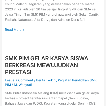
chung Malang. Kegiatan yang dilaksanakan pada 25 maret
Jawa
2023 ini di ikuti oleh 20 tim pelajar tingkat SMK dan SMA se
Timur
Jawa Timur. Tim SMK PIM yang di gawangi oleh Sekar Cantik
Fadilah, Natanaela Alfa Deryl, dan Adhelen Deris […]
Read More »
SMK
PIM
SMK PIM GELAR KARYA SISWA
GELAR
KARYA
BERKREASI MEWUJUDKAN
SISWA
PRESTASI
BERKREASI
MEWUJUDKAN
Leave a Comment
/
Berita Terkini
,
Kegiatan Pendidikan SMK
PRESTASI
PIM
/
M. Wahyudi
SMK Putra Indonesia Malang (PIM) melaksanakan gelar karya
berbasis project terintegrasi antar mapel (Seni Budaya,
Bahasa Jawa dan PJOK). Kegiatan yang digelar Senin (13/3),