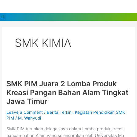
Skip
to
Menu
content
SMK KIMIA
SMK
PIM
SMK PIM Juara 2 Lomba Produk
Juara
2
Kreasi Pangan Bahan Alam Tingkat
Lomba
Jawa Timur
Produk
Kreasi
Leave a Comment
/
Berita Terkini
,
Kegiatan Pendidikan SMK
Pangan
PIM
/
M. Wahyudi
Bahan
SMK PIM turunkan delegasinya dalam Lomba produk kreasi
Alam
pangan bahan Alam yang selengarakan oleh Universitas Ma
Tingkat