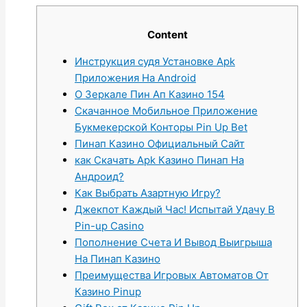
Content
Инструкция судя Установке Apk
Приложения На Android
О Зеркале Пин Ап Казино 154
Скачанное Мобильное Приложение
Букмекерской Конторы Pin Up Bet
Пинап Казино Официальный Сайт
как Скачать Apk Казино Пинап На
Андроид?
Как Выбрать Азартную Игру?
Джекпот Каждый Час! Испытай Удачу В
Pin-up Casino
Пополнение Счета И Вывод Выигрыша
На Пинап Казино
Преимущества Игровых Автоматов От
Казино Pinup