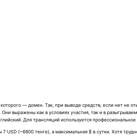
 которого — домен. Так, при выводе средств, если нет не о
 Они выражены как в условиях участия, так и в разыгрывае
нглийский. Для трансляций используется профессиональное
7 USD (~6800 тенге), а максимальная $ в сутки. Хотя трудн