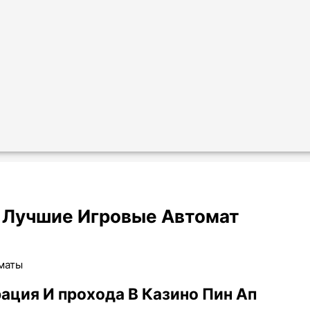
В Лучшие Игровые Автомат
оматы
ация И прохода В Казино Пин Ап