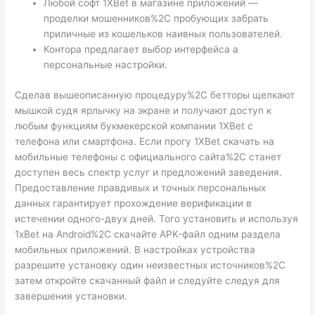
Любой софт 1XBet в магазине приложений —
проделки мошенников%2C пробующих забрать
приличные из кошельков наивных пользователей.
Контора предлагает выбор интерфейса а
персональные настройки.
Сделав вышеописанную процедуру%2C бетторы щелкают
мышкой судя ярлычку на экране и получают доступ к
любым функциям букмекерской компании 1XBet с
телефона или смартфона. Если прогу 1XBet скачать на
мобильные телефоны с официального сайта%2C станет
доступен весь спектр услуг и предложений заведения.
Предоставление правдивых и точных персональных
данных гарантирует прохождение верификации в
истечении одного-двух дней. Того установить и используя
1xBet на Android%2C скачайте APK-файл одним раздела
мобильных приложений. В настройках устройства
разрешите установку один неизвестных источников%2C
затем откройте скачанный файл и следуйте следуя для
завершения установки.