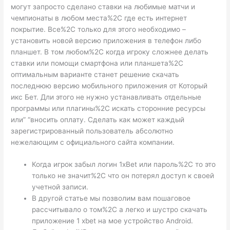
могут запросто сделано ставки на любимые матчи и
чемпионаты в любом места%2C где есть интернет
покрытие. Все%2C только для этого необходимо –
установить новой версию приложения в телефон либо
планшет. В том любом%2C когда игроку сложнее делать
ставки или помощи смартфона или планшета%2C
оптимальным варианте станет решение скачать
последнюю версию мобильного приложения от Который
икс Бет. Дли этого не нужно устанавливать отдельные
программы или плагины%2C искать сторонние ресурсы
или” “вносить оплату. Сделать как может каждый
зарегистрированный пользователь абсолютно
нежелающим с официального сайта компании.
Когда игрок забыл логин 1xBet или пароль%2C то это
только не значит%2C что он потерял доступ к своей
учетной записи.
В другой статье мы позволим вам пошаговое
рассчитывало о том%2C а легко и шустро скачать
приложение 1 xbet на мое устройство Android.