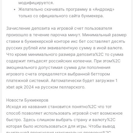
модифицируется.
Желательно скачивать программу в «Андроид»
только со официального сайта букмекера.
Зачисление депозита на игровой счет пользователя
произошло в течение парочка минут. Минимальный размер
ставки в букмекерской конторе икс бет составляет десять
русских рублей или эквивалентную сумму в иной валюте.
Что кроме минимального размера депозита%2C то сумма
содержит пятьдесят российских копеечки. При этом%2C
эмоцинального допустимая сумма дли пополнения
игрового счета определяется выбранной беттором
платежной системой. Автоматически будет загружен 1
xbet apk 2024 на русском пелларского.
Новости Букмекеров
Исходя из названия становится понятно%2C что тот
способ позволяет использовать игровой счет возможное
быстро. Здесь слишком выбрать страну и валюту%2C
которая было использоваться для игры. Чтобы вывод
выигрышей происходил максимально проворно%2C