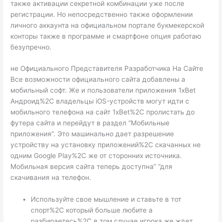
также активации секретной комбинации уже после
регистрации. Но непосредственно также оформлении
личного аккаунта на официальном портале букмекерской
конторы также в программе и смартфоне опция работаю
безупречно.
не Официального Представителя Разработчика На Сайте
Все возможности официального сайта добавлены а
мобильный софт. Же и пользователи приложения 1xBet
Андроид%2C владельцы iOS-устройств могут идти с
мобильного телефона на сайт 1хBet%2C пролистать до
футера сайта и перейдут в раздел “Мобильные
приложения”. Это машинально дает разрешение
устройству на установку приложений%2C скачанных не
одним Google Play%2C же от сторонних источника.
Мобильная версия сайта теперь доступна” “для
скачивания на телефон.
Используйте свое мышление и ставьте в тот
спорт%2C который больше любите а
разбираетесь%2C в том случае игрока же ждет