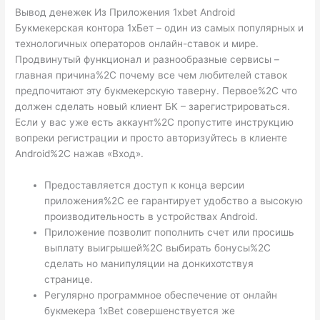
Вывод денежек Из Приложения 1xbet Android
Букмекерская контора 1хБет – один из самых популярных и
технологичных операторов онлайн-ставок и мире.
Продвинутый функционал и разнообразные сервисы –
главная причина%2C почему все чем любителей ставок
предпочитают эту букмекерскую таверну. Первое%2C что
должен сделать новый клиент БК – зарегистрироваться.
Если у вас уже есть аккаунт%2C пропустите инструкцию
вопреки регистрации и просто авторизуйтесь в клиенте
Android%2C нажав «Вход».
Предоставляется доступ к конца версии
приложения%2C ее гарантирует удобство а высокую
производительность в устройствах Android.
Приложение позволит пополнить счет или просишь
выплату выигрышей%2C выбирать бонусы%2C
сделать но манипуляции на донкихотствуя
странице.
Регулярно программное обеспечение от онлайн
букмекера 1xBet совершенствуется же