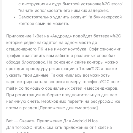
с инструкциями судя быстрой установке%2C этого”
“начать использовать его никаких задержек.
Самостоятельно удалить аккаунт” “а букмекерской
конторе сами не можете.
Приложение 1xBet на «Андроид» подойдет беттерам%2C
которые редко находятся на одном месте до
стационарного ПК и не имеют ноутбука. Софт сэкономит
трафик и заставить вам забыть о различных способах
обхода блокировок. На основном сайте конторы можно
проходит процедуру регистрации а 1 клик%2C а позже
указать твои данные. Также имелась возможность
зарегистрироваться вопреки номеру телефона%2C по e-
mail и со помощью социальных сетей и мессенджеров.
При регистрации выберите предпочтительную для вас
наличную счета. Необходимо перейти на ресурс%2C же
потом в раздел [Приложение дли смартфона].
Bet — Скачать Приложение Для Android И Іos
Для того%2C чтобы скачать приложение от 1 xbet на