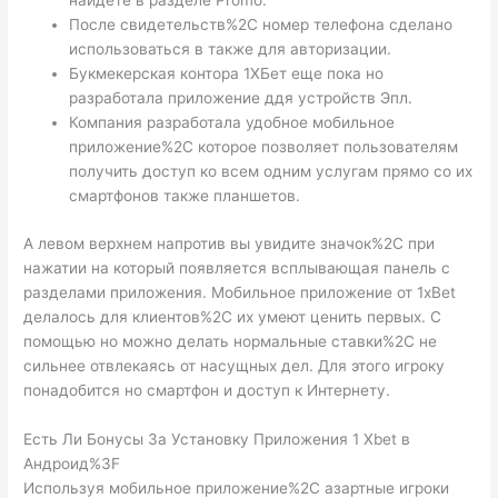
найдете в разделе Promo.
После свидетельств%2C номер телефона сделано
использоваться в также для авторизации.
Букмекерская контора 1ХБет еще пока но
разработала приложение ддя устройств Эпл.
Компания разработала удобное мобильное
приложение%2C которое позволяет пользователям
получить доступ ко всем одним услугам прямо со их
смартфонов также планшетов.
А левом верхнем напротив вы увидите значок%2C при
нажатии на который появляется всплывающая панель с
разделами приложения. Мобильное приложение от 1xBet
делалось для клиентов%2C их умеют ценить первых. С
помощью но можно делать нормальные ставки%2C не
сильнее отвлекаясь от насущных дел. Для этого игроку
понадобится но смартфон и доступ к Интернету.
Есть Ли Бонусы За Установку Приложения 1 Xbet в
Андроид%3F
Используя мобильное приложение%2C азартные игроки