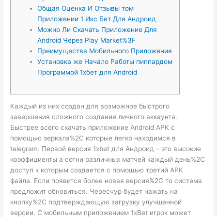
Общая Оценка И Отзывы том
Приложении 1 Икс Бет Для Андроид
Можно Ли Скачать Приложение Для
Android Через Play Market%3F
Преимущества Мобильного Приложения
Установка же Начало Работы пиппардом
Программой 1хбет для Android
Каждый из них создан для возможное быстрого
завершения сложного создания личного аккаунта.
Быстрее всего скачать приложение Android APK с
помощью зеркала%2C которые легко находимся в
telegram. Первой версия 1xbet для Андроид – это высокие
коэффициенты а сотни различных матчей каждый день%2C
доступ к которым создается с помощью третий APK
файла. Если появится более новая версия%2C то система
предложит обновиться. Чересчур будет нажать на
кнопку%2C подтверждающую загрузку улучшенной
версии. С мобильным приложением 1хBet игрок может