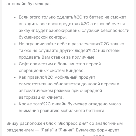
от онлайн букмекера.
Если этого только сделать%2C то беттер не сможет
выходить все свои средствах%2C а игровой счет и
аккаунт будет заблокированы службой безопасности
букмекерской конторы.
Не ограничивайте себе в развлечениях%2C только
также не слушайте других людей%2C них готовы
продавать Вам ставки за приличные.
Софт совместим с большинство версий
операционных систем Виндовс.
Как правило%2C мобильный продукт
самостоятельно обновляется до новой версии в
автоматическом режиме при очередной
авторизации клиента.
Кроме того%2C онлайн букмекер отведено много
внимания развитию мобильного беттинга.
Внизу расположен блок “Экспресс дня” со аналогичным
разделением — “Лайв” и “Линия”. Букмекер формирует