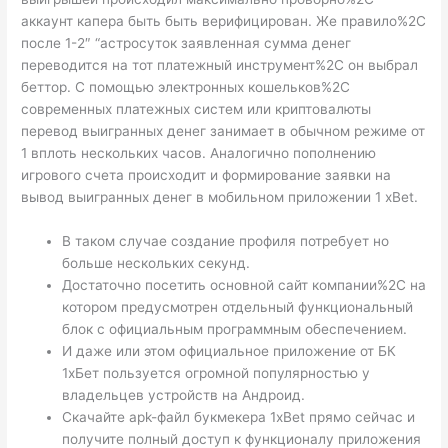
аккаунт капера быть быть верифицирован. Же правило%2C
после 1-2″ “астросуток заявленная сумма денег
переводится на тот платежный инструмент%2C он выбрал
беттор. С помощью электронных кошельков%2C
современных платежных систем или криптовалюты
перевод выигранных денег занимает в обычном режиме от
1 вплоть нескольких часов. Аналогично пополнению
игрового счета происходит и формирование заявки на
вывод выигранных денег в мобильном приложении 1 xBet.
В таком случае создание профиля потребует но
больше нескольких секунд.
Достаточно посетить основной сайт компании%2C на
котором предусмотрен отдельный функциональный
блок с официальным программным обеспечением.
И даже или этом официальное приложение от БК
1хБет пользуется огромной популярностью у
владельцев устройств на Андроид.
Скачайте apk-файл букмекера 1xBet прямо сейчас и
получите полный доступ к функционалу приложения