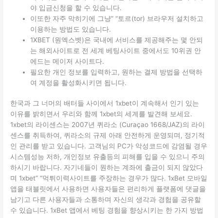
야 입금신청을 할 수 있습니다.
이또한 자주 막히기에 그냥” “토르(tor) 브라우저 설치하고
이용하는 방법도 있습니다.
1XBET (원엑스벳)은 국내에 서비스를 제공해주는 몇 안되
는 해외사이트로 전 세계 베팅사이트 중에서도 10위권 안
에드는 메이저 사이트다.
필요한 개인 정보를 입력하고, 원하는 결제 방법을 선택하
여 계정을 활성화시키면 됩니다.
한국과 그 너머의 배터들 사이에서 1xbet이 계속해서 인기 있는
이유를 밝히면서 우리와 함께 1xbet의 세계를 발견해 보세요.
1xbet의 라이센스는 2007년 퀴라소 (Curaçao 1668/JAZ)의 라이
센스를 취득하여, 퀴라소의 규제 아래 안전하게 운영되며, 정기적
인 관리를 받고 있습니다. 고객님의 PC가 악성코드에 감염될 경우
시스템성능 저하, 개인정보 유출등의 피해를 입을 수 있으니 주의
하시기 바랍니다. 자기네들이 원하는 계좌에 출금이 되지 않았다
며 1xbet” “먹튀이력사이트를 주장하는 경우가 많다. 1xBet 모바일
앱을 태블릿에서 사용하면 사용자들은 편리하게 플랫폼에 댓글을
남기고 다른 사용자들과 소통하며 자신의 생각과 경험을 공유할
수 있습니다. 1xBet 앱에서 베팅 경험을 향상시키는 한 가지 방법