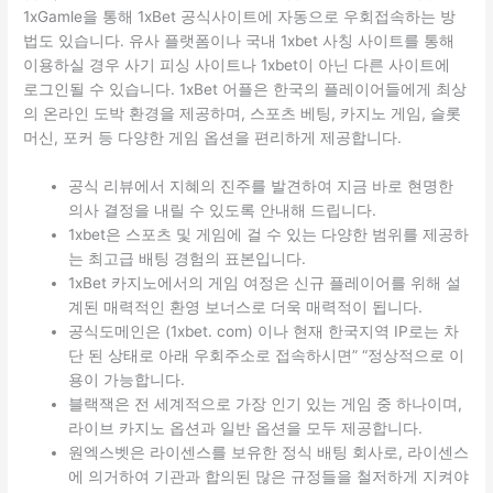
1xGamle을 통해 1xBet 공식사이트에 자동으로 우회접속하는 방
법도 있습니다. 유사 플랫폼이나 국내 1xbet 사칭 사이트를 통해
이용하실 경우 사기 피싱 사이트나 1xbet이 아닌 다른 사이트에
로그인될 수 있습니다. 1xBet 어플은 한국의 플레이어들에게 최상
의 온라인 도박 환경을 제공하며, 스포츠 베팅, 카지노 게임, 슬롯
머신, 포커 등 다양한 게임 옵션을 편리하게 제공합니다.
공식 리뷰에서 지혜의 진주를 발견하여 지금 바로 현명한
의사 결정을 내릴 수 있도록 안내해 드립니다.
1xbet은 스포츠 및 게임에 걸 수 있는 다양한 범위를 제공하
는 최고급 배팅 경험의 표본입니다.
1xBet 카지노에서의 게임 여정은 신규 플레이어를 위해 설
계된 매력적인 환영 보너스로 더욱 매력적이 됩니다.
공식도메인은 (1xbet. com) 이나 현재 한국지역 IP로는 차
단 된 상태로 아래 우회주소로 접속하시면” “정상적으로 이
용이 가능합니다.
블랙잭은 전 세계적으로 가장 인기 있는 게임 중 하나이며,
라이브 카지노 옵션과 일반 옵션을 모두 제공합니다.
원엑스벳은 라이센스를 보유한 정식 배팅 회사로, 라이센스
에 의거하여 기관과 합의된 많은 규정들을 철저하게 지켜야