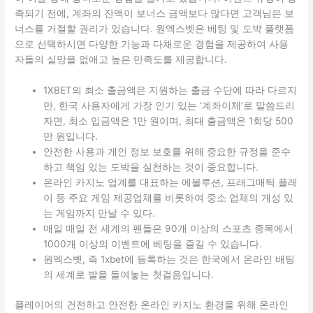
족되기 전에, 계좌의 잔액이 보너스 금액보다 많다면 고객님은 보
너스를 거절할 권리가 있습니다. 원엑스벳은 베팅 및 도박 플랫폼
으로 선택하시면 다양한 기능과 다채로운 경험을 제공하여 사용
자들의 실망을 없애고 높은 만족도를 제공합니다.
1XBET의 최소 출금액은 지원하는 출금 수단에 따라 다르지
만, 한국 사용자에게 가장 인기 있는 ‘계좌이체’로 말씀드리
자면, 최소 입금액은 1만 원이며, 최대 출금액은 1회당 500
만 원입니다.
안전한 사용과 개인 정보 보호를 위해 중요한 규정을 준수
하고 책임 있는 도박을 실천하는 것이 중요합니다.
온라인 카지노 업계를 대표하는 에볼루션, 프래그매틱 플레
이 등 주요 게임 제공업체를 비롯하여 중소 업체의 개성 있
는 게임까지 만날 수 있다.
매일 매일 전 세계의 팬들은 90개 이상의 스포츠 종목에서
1000개 이상의 이벤트에 베팅을 즐길 수 있습니다.
원엑스벳, 즉 1xbet에 등록하는 것은 한국에서 온라인 배팅
의 세계로 발을 들여놓는 첫걸음입니다.
플레이어의 건전하고 안전한 온라인 카지노 환경을 위해 온라인