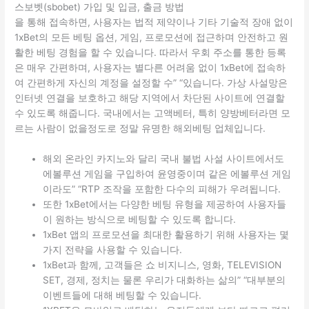
스보벳(sbobet) 가입 및 입금, 출금 방법
을 통해 접속하면, 사용자는 법적 제약이나 기타 기술적 장애 없이
1xBet의 모든 베팅 옵션, 게임, 프로모션에 접근하며 안전하고 원
활한 베팅 경험을 할 수 있습니다. 따라서 우회 주소를 통한 등록
은 매우 간편하며, 사용자는 별다른 어려움 없이 1xBet에 접속하
여 간편하게 자신의 계정을 설정할 수” “있습니다. 가상 사설망은
인터넷 연결을 보호하고 해당 지역에서 차단된 사이트에 연결할
수 있도록 해줍니다. 국내에서는 고액베터, 특히 양방베터라면 모
르는 사람이 없을정도로 정말 유명한 해외베팅 업체입니다.
해외 온라인 카지노와 달리 국내 불법 사설 사이트에서도
에볼루션 게임을 구입하여 윤영중이며 같은 에볼루션 게임
이라도” “RTP 조작을 포함한 다수의 피해가 우려됩니다.
또한 1xBet에서는 다양한 베팅 유형을 제공하여 사용자들
이 원하는 방식으로 베팅할 수 있도록 합니다.
1xBet 앱의 프로모션을 최대한 활용하기 위해 사용자는 몇
가지 전략을 사용할 수 있습니다.
1xBet과 함께, 고객들은 쇼 비지니스, 영화, TELEVISION
SET, 경제, 정치는 물론 우리가 대화하는 삶의” “대부분의
이벤트들에 대해 베팅할 수 있습니다.