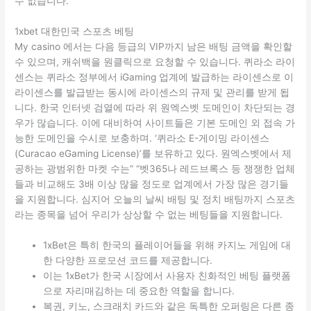
수 없습니다.
1xbet 대한민국 스포츠 베팅
My casino 에서는 다음 등급의 VIP까지 남은 배팅 금액을 확인할
수 있으며, 캐쉬백을 원클릭으로 요청할 수 있습니다. 퀴라소 라이
센스는 퀴라소 정부에서 iGaming 업계에 발급하는 라이센스로 이
라이센스를 발급받는 동시에 라이센스의 규제 및 관리를 받게 됩
니다. 한국 인터넷 검열에 따라 위 원엑스벳 도메인이 차단되는 경
우가 많습니다. 이에 대비하여 사이트들은 기본 도메인 외 접속 가
능한 도메인을 수시로 보충하며. ‘퀴라소 E-게이밍 라이센스
(Curacao eGaming License)’를 보유하고 있다. 원엑스벳에서 제
공하는 광범위한 마켓 수는” “벳365나 레드브록스 등 쟁쟁한 업체
들과 비교해도 3배 이상 많을 정도로 업계에서 가장 많은 경기들
을 지원합니다. 심지어 오늘의 날씨 배팅 및 정치 배팅까지 스포츠
라는 종목을 넘어 우리가 상상할 수 없는 베팅들을 지원합니다.
1xBet은 특히 한국의 플레이어들을 위해 카지노 게임에 대
한 다양한 프로모션 코드를 제공합니다.
이는 1xBet가 한국 시장에서 사용자 친화적인 베팅 플랫폼
으로 자리매김하는 데 중요한 역할을 합니다.
복권, 키노, 스크래치 카드와 같은 독특한 오퍼링은 다른 종