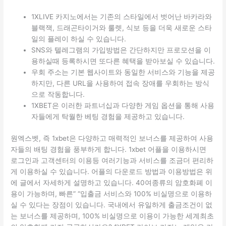
1XLIVE 카지노에서는 기존의 스타일에서 벗어난 바카라와
블랙잭, 드래곤타이거와 룰렛, 식보 등을 더욱 새로운 스타
일의 플레이 하실 수 있습니다.
SNS와 텔레그램의 가입방법은 간단하지만 프로모션을 이
용하실때 등록하시면 또다른 혜택을 받아보실 수 있습니다.
우회 주소는 기본 웹사이트와 동일한 서비스와 기능을 제공
하지만, 다른 URL을 사용하여 접속 장애를 우회하는 방식
으로 작동합니다.
1XBET은 이러한 파트너십과 다양한 게임 옵션을 통해 사용
자들에게 탁월한 베팅 경험을 제공하고 있습니다.
원엑스벳, 즉 1xbet은 다양하고 매력적인 보너스를 제공하여 사용
자들의 배팅 경험을 풍부하게 합니다. 1xbet 어플을 이용하시면
로그인과 고객센터의 이용등 여러기능과 서비스를 조금더 편리하
게 이용하실 수 있습니다. 어플의 다운로드 방법과 이용방법은 위
에 글에서 자세하게 설명하고 있습니다. 40여종류의 암호화폐 이
용이 가능하며, 빠른” “입출금 서비스와 100% 비실명으로 이용하
실 수 있다는 장점이 있습니다. 국내에서 유일하게 출금조건이 없
는 보너스를 제공하며, 100% 비실명으로 이용이 가능한 세계최초