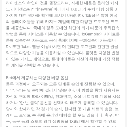
라이센스의 확인이 것을 권장드리며, 자세한 내용은 온라인 카지
노 라이센스란?” “[newline]아래에서 1XBET의 주력 배팅 상품 3
가지에 대한 평가를 확인해 보시기 바랍니다. 1xBet은 특히 한국
의 플레이어들을 위해 카지노 게임에 대한 다양한 프로모션 코드
를 제공합니다. 국내의 경우 도메인 차단이 되기 때문에 우회접속
방법을 통해 서비스를 이용할 수 있습니다. 1xGamble의 사이트를
통해 접속하면 자동으로 공식 홈페이지에 우회접속이 가능합니
다. 또한 1xbet 앱을 이용하시면 더 편리한 로그인과 간편한 원클
릭으로 다양한 기능을 이용하실 수 있습니다. 룰렛은 다양한 변형
이 있는 카지노 게임으로, 플레이어들은 자신의 취향에 가장 적합
한 게임을 선택할 수 있습니다.
Bet에서 제공하는 다양한 베팅 옵션
등록 과정에서 요구되는 모든 단계를 손쉽게 진행할 수 있으며,
이” “과정은 몇 분밖에 걸리지 않습니다. 이 방법을 통해 사용자는
자신의 편의에 따라 이메일, 전화번호, 소셜 네트워크 계정을 사용
하거나 ‘한 번 클릭’ 옵션을 선택하여 빠르게 등록할 수 있습니다.
당사와 함께라면 각 경기의 승자, 핸디캡 및 개별 세트의 총점, 브
레이크 포인트 수 등에 온라인 베팅을 할 수도 있습니다. 축구, 야
구, 농구 등의 스포츠 경기 생방송을 1XBET에서 확인할 수 있으