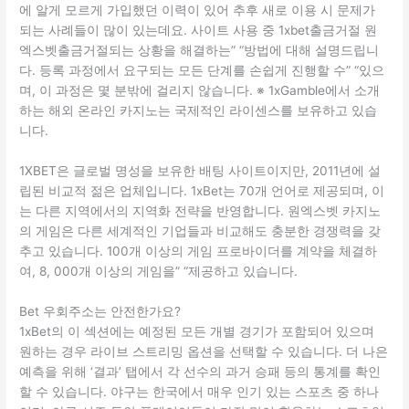
에 알게 모르게 가입했던 이력이 있어 추후 새로 이용 시 문제가
되는 사례들이 많이 있는데요. 사이트 사용 중 1xbet출금거절 원
엑스벳출금거절되는 상황을 해결하는” “방법에 대해 설명드립니
다. 등록 과정에서 요구되는 모든 단계를 손쉽게 진행할 수” “있으
며, 이 과정은 몇 분밖에 걸리지 않습니다. ※ 1xGamble에서 소개
하는 해외 온라인 카지노는 국제적인 라이센스를 보유하고 있습
니다.
1XBET은 글로벌 명성을 보유한 배팅 사이트이지만, 2011년에 설
립된 비교적 젊은 업체입니다. 1xBet는 70개 언어로 제공되며, 이
는 다른 지역에서의 지역화 전략을 반영합니다. 원엑스벳 카지노
의 게임은 다른 세계적인 기업들과 비교해도 충분한 경쟁력을 갖
추고 있습니다. 100개 이상의 게임 프로바이더를 계약을 체결하
여, 8, 000개 이상의 게임을” “제공하고 있습니다.
Bet 우회주소는 안전한가요?
1xBet의 이 섹션에는 예정된 모든 개별 경기가 포함되어 있으며
원하는 경우 라이브 스트리밍 옵션을 선택할 수 있습니다. 더 나은
예측을 위해 ‘결과’ 탭에서 각 선수의 과거 승패 등의 통계를 확인
할 수 있습니다. 야구는 한국에서 매우 인기 있는 스포츠 중 하나