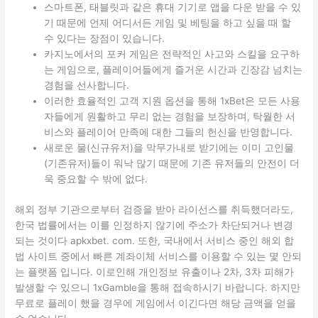
스마트폰, 태블릿과 같은 휴대 기기로 앱을 다운 받을 수 있
기 때문에 언제 어디서든 게임 및 베팅을 하고 싶을 때 할
수 있다는 장점이 있습니다.
카지노에서의 포커 게임은 전략적인 사고와 스킬을 요구하
는 게임으로, 플레이어들에게 즐거운 시간과 긴장감 넘치는
경험을 선사합니다.
이러한 효율적인 고객 지원 옵션을 통해 1xBet은 모든 사용
자들에게 원활하고 무리 없는 경험을 보장하며, 탁월한 서
비스와 플레이어 만족에 대한 그들의 헌신을 반영합니다.
새로운 물(신규유저)을 막무가내로 받기에는 이미 고인물
(기존유저)들이 워낙 많기 때문에 기존 유저들의 안전이 더
욱 중요할 수 밖에 없다.
해외 정부 기관으로부터 검증을 받아 라이선스를 취득했더라도,
한국 법률에서는 이를 인정하지 않기에 주소가 차단되거나 변경
되는 것이다 apkxbet. com. 또한, 국내에서 서비스 중인 해외 합
법 사이트 중에서 빠른 계좌이체 서비스를 이용할 수 있는 몇 안되
는 플랫폼 입니다. 이로인해 개인정보 유출이나 2차, 3차 피해가
발생할 수 있으니 1xGamble을 통해 접속하시기 바랍니다. 하지만
무료로 플레이 했을 경우에 게임에서 이긴다면 해당 금액을 얻을