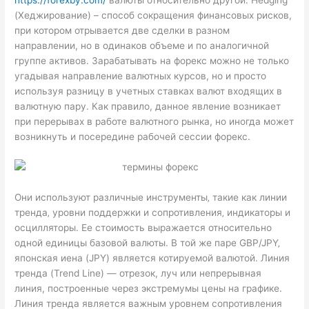
https://forexby.com/
валюты относительно другой. Hedging
(Хеджирование) – способ сокращения финансовых рисков,
при котором отрывается две сделки в разном
направлении, но в одинаков объеме и по аналогичной
группе активов. Зарабатывать на форекс можно не только
угадывая направление валютных курсов, но и просто
используя разницу в учетных ставках валют входящих в
валютную пару. Как правило, данное явление возникает
при перерывах в работе валютного рынка, но иногда может
возникнуть и посередине рабочей сессии форекс.
Они используют различные инструменты‚ такие как линии
тренда‚ уровни поддержки и сопротивления‚ индикаторы и
осцилляторы. Ее стоимость выражается относительно
одной единицы базовой валюты. В той же паре GBP/JPY‚
японская иена (JPY) является котируемой валютой. Линия
тренда (Trend Line) — отрезок, луч или непрерывная
линия, построенные через экстремумы цены на графике.
Линия тренда является важным уровнем сопротивления