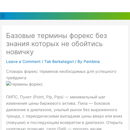
Skip
to
Menu
content
Базовые термины форекс без
знания которых не обойтись
новичку
Leave a Comment
/
Tak Berkategori
/ By
Pembina
Словарь форекс терминов необходимых для успешного
трейдинга
ПИПС, Пункт (Point, Pip, Pips) — минимальный шаг
изменения цены биржевого актива. Пила — боковое
движение в диапазоне, унылый рынок без выраженного
тренда, с периодическими выпадами цены вверх или вниз
(ловушки) и последующим возвратом в диапазон. Открыть
шортовую позицию, селл (Sell) — продать акции,