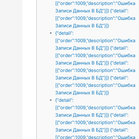
[{“order”:1009,”description”:”Ошибка
Записи Данных В БД”}]} {“detail”:
[{“order”:1009,”description”:”Ошибка
Записи Данных В БД”}]}
{“detail”:
[{“order”:1009,”description”:”Ошибка
Записи Данных В БД”}]} {“detail”:
[{“order”:1009,”description”:”Ошибка
Записи Данных В БД”}]} {“detail”:
[{“order”:1009,”description”:”Ошибка
Записи Данных В БД”}]} {“detail”:
[{“order”:1009,”description”:”Ошибка
Записи Данных В БД”}]}
{“detail”:
[{“order”:1009,”description”:”Ошибка
Записи Данных В БД”}]} {“detail”:
[{“order”:1009,”description”:”Ошибка
Записи Данных В БД”}]} {“detail”:
[{“order”:1009,”description”:”Ошибка