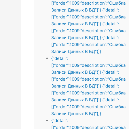
[{“order”:1009,”description”:”Ошибка
Записи Данных В БД”}]} {“detail”:
[{“order”:1009,”description”:”Ошибка
Записи Данных В БД”}]} {“detail”:
[{“order”:1009,”description”:”Ошибка
Записи Данных В БД”}]} {“detail”:
[{“order”:1009,”description”:”Ошибка
Записи Данных В БД”}]}
{“detail”:
[{“order”:1009,”description”:”Ошибка
Записи Данных В БД”}]} {“detail”:
[{“order”:1009,”description”:”Ошибка
Записи Данных В БД”}]} {“detail”:
[{“order”:1009,”description”:”Ошибка
Записи Данных В БД”}]} {“detail”:
[{“order”:1009,”description”:”Ошибка
Записи Данных В БД”}]}
{“detail”:
[{“order”:1009,”description”:”Ошибка