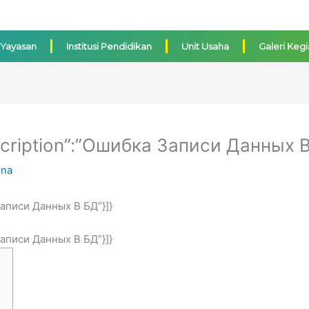
 Yayasan
Institusi Pendidikan
Unit Usaha
Galeri Keg
description”:”Ошибка Записи Данных В
ina
 Записи Данных В БД”}]}
 Записи Данных В БД”}]}