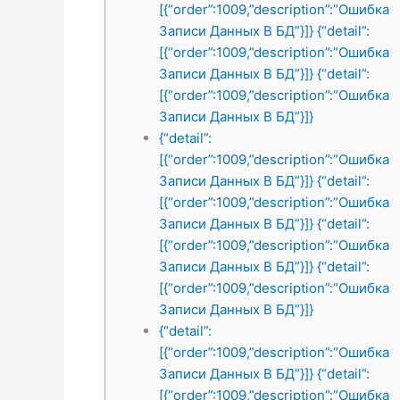
[{“order”:1009,”description”:”Ошибка
Записи Данных В БД”}]} {“detail”:
[{“order”:1009,”description”:”Ошибка
Записи Данных В БД”}]} {“detail”:
[{“order”:1009,”description”:”Ошибка
Записи Данных В БД”}]}
{“detail”:
[{“order”:1009,”description”:”Ошибка
Записи Данных В БД”}]} {“detail”:
[{“order”:1009,”description”:”Ошибка
Записи Данных В БД”}]} {“detail”:
[{“order”:1009,”description”:”Ошибка
Записи Данных В БД”}]} {“detail”:
[{“order”:1009,”description”:”Ошибка
Записи Данных В БД”}]}
{“detail”:
[{“order”:1009,”description”:”Ошибка
Записи Данных В БД”}]} {“detail”:
[{“order”:1009,”description”:”Ошибка