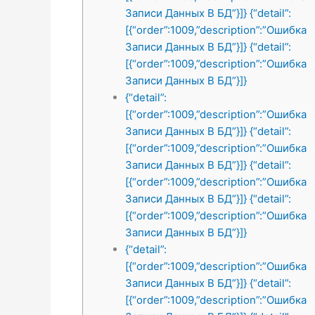
Записи Данных В БД”}]} {“detail”:
[{“order”:1009,”description”:”Ошибка
Записи Данных В БД”}]} {“detail”:
[{“order”:1009,”description”:”Ошибка
Записи Данных В БД”}]}
{“detail”:
[{“order”:1009,”description”:”Ошибка
Записи Данных В БД”}]} {“detail”:
[{“order”:1009,”description”:”Ошибка
Записи Данных В БД”}]} {“detail”:
[{“order”:1009,”description”:”Ошибка
Записи Данных В БД”}]} {“detail”:
[{“order”:1009,”description”:”Ошибка
Записи Данных В БД”}]}
{“detail”:
[{“order”:1009,”description”:”Ошибка
Записи Данных В БД”}]} {“detail”:
[{“order”:1009,”description”:”Ошибка