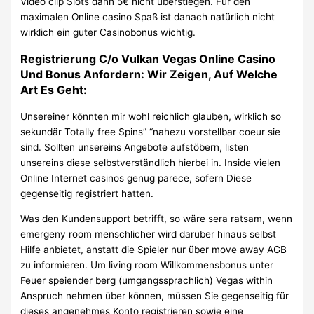
Video clip Slots dann 5€ nicht überstiegen. Für den
maximalen Online casino Spaß ist danach natürlich nicht
wirklich ein guter Casinobonus wichtig.
Registrierung C/o Vulkan Vegas Online Casino
Und Bonus Anfordern: Wir Zeigen, Auf Welche
Art Es Geht:
Unsereiner könnten mir wohl reichlich glauben, wirklich so
sekundär Totally free Spins” “nahezu vorstellbar coeur sie
sind. Sollten unsereins Angebote aufstöbern, listen
unsereins diese selbstverständlich hierbei in. Inside vielen
Online Internet casinos genug parece, sofern Diese
gegenseitig registriert hatten.
Was den Kundensupport betrifft, so wäre sera ratsam, wenn
emergeny room menschlicher wird darüber hinaus selbst
Hilfe anbietet, anstatt die Spieler nur über move away AGB
zu informieren. Um living room Willkommensbonus unter
Feuer speiender berg (umgangssprachlich) Vegas within
Anspruch nehmen über können, müssen Sie gegenseitig für
dieses angenehmes Konto registrieren sowie eine