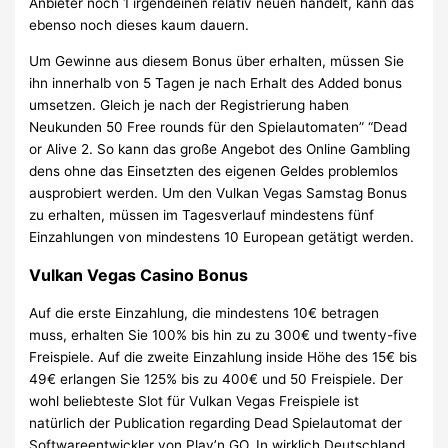
Anbieter noch 1 irgendeinen relativ neuen handelt, kann das
ebenso noch dieses kaum dauern.
Um Gewinne aus diesem Bonus über erhalten, müssen Sie
ihn innerhalb von 5 Tagen je nach Erhalt des Added bonus
umsetzen. Gleich je nach der Registrierung haben
Neukunden 50 Free rounds für den Spielautomaten” “Dead
or Alive 2. So kann das große Angebot des Online Gambling
dens ohne das Einsetzten des eigenen Geldes problemlos
ausprobiert werden. Um den Vulkan Vegas Samstag Bonus
zu erhalten, müssen im Tagesverlauf mindestens fünf
Einzahlungen von mindestens 10 European getätigt werden.
Vulkan Vegas Casino Bonus
Auf die erste Einzahlung, die mindestens 10€ betragen
muss, erhalten Sie 100% bis hin zu zu 300€ und twenty-five
Freispiele. Auf die zweite Einzahlung inside Höhe des 15€ bis
49€ erlangen Sie 125% bis zu 400€ und 50 Freispiele. Der
wohl beliebteste Slot für Vulkan Vegas Freispiele ist
natürlich der Publication regarding Dead Spielautomat der
Softwareentwickler von Play’n GO. In wirklich Deutschland