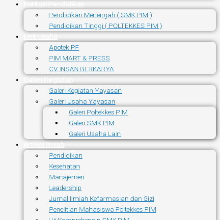
Institusi Pendidikan
Pendidikan Menengah ( SMK PIM )
Pendidikan Tinggi ( POLTEKKES PIM )
Unit Usaha
Apotek PF
PIM MART & PRESS
CV. INSAN BERKARYA
Galeri Kegiatan
Galeri Kegiatan Yayasan
Galeri Usaha Yayasan
Galeri Poltekkes PIM
Galeri SMK PIM
Galeri Usaha Lain
Artikel Ilmiah
Pendidikan
Kesehatan
Manajemen
Leadership
Jurnal Ilmiah Kefarmasian dan Gizi
Penelitian Mahasiswa Poltekkes PIM