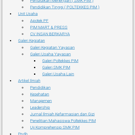
Pendidikan Menengah ( SMK PIM )
Pendidikan Tinggi ( POLTEKKES PIM )
Unit Usaha
Apotek PF
PIM MART & PRESS
CV. INSAN BERKARYA
Galeri Kegiatan
Galeri Kegiatan Yayasan
Galeri Usaha Yayasan
Galeri Poltekkes PIM
Galeri SMK PIM
Galeri Usaha Lain
Artikel Ilmiah
Pendidikan
Kesehatan
Manajemen
Leadership
Jurnal Ilmiah Kefarmasian dan Gizi
Penelitian Mahasiswa Poltekkes PIM
Uji Komprehensip SMK PIM
Ppdb