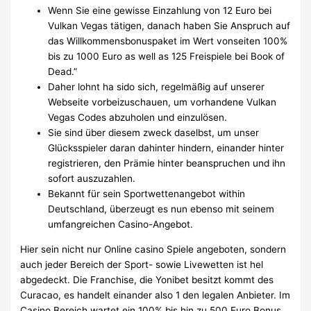
Wenn Sie eine gewisse Einzahlung von 12 Euro bei
Vulkan Vegas tätigen, danach haben Sie Anspruch auf
das Willkommensbonuspaket im Wert vonseiten 100%
bis zu 1000 Euro as well as 125 Freispiele bei Book of
Dead.”
Daher lohnt ha sido sich, regelmäßig auf unserer
Webseite vorbeizuschauen, um vorhandene Vulkan
Vegas Codes abzuholen und einzulösen.
Sie sind über diesem zweck daselbst, um unser
Glücksspieler daran dahinter hindern, einander hinter
registrieren, den Prämie hinter beanspruchen und ihn
sofort auszuzahlen.
Bekannt für sein Sportwettenangebot within
Deutschland, überzeugt es nun ebenso mit seinem
umfangreichen Casino-Angebot.
Hier sein nicht nur Online casino Spiele angeboten, sondern
auch jeder Bereich der Sport- sowie Livewetten ist hel
abgedeckt. Die Franchise, die Yonibet besitzt kommt des
Curacao, es handelt einander also 1 den legalen Anbieter. Im
Casino Bereich wartet ein 100% bis hin zu 500 Euro Bonus,