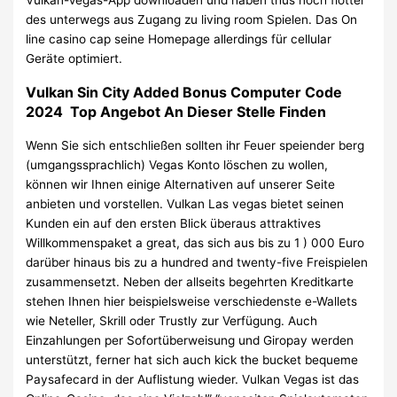
Vulkan-Vegas-App downloaden und haben thus noch flotter
des unterwegs aus Zugang zu living room Spielen. Das On
line casino cap seine Homepage allerdings für cellular
Geräte optimiert.
Vulkan Sin City Added Bonus Computer Code
2024 ️ Top Angebot An Dieser Stelle Finden
Wenn Sie sich entschließen sollten ihr Feuer speiender berg
(umgangssprachlich) Vegas Konto löschen zu wollen,
können wir Ihnen einige Alternativen auf unserer Seite
anbieten und vorstellen. Vulkan Las vegas bietet seinen
Kunden ein auf den ersten Blick überaus attraktives
Willkommenspaket a great, das sich aus bis zu 1 ) 000 Euro
darüber hinaus bis zu a hundred and twenty-five Freispielen
zusammensetzt. Neben der allseits begehrten Kreditkarte
stehen Ihnen hier beispielsweise verschiedenste e-Wallets
wie Neteller, Skrill oder Trustly zur Verfügung. Auch
Einzahlungen per Sofortüberweisung und Giropay werden
unterstützt, ferner hat sich auch kick the bucket bequeme
Paysafecard in der Auflistung wieder. Vulkan Vegas ist das