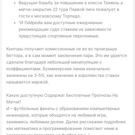
Ведущая борьбу за повышение а классе Тюмень а
матче-закрытие 22 тура Первой лиги пожалует в
гости к московскому Торпедо.
“И Oddpedia вам доступные ежедневные
рекомендации судя ставкам на зависимости
предстоящие спортивные переломные.
Конторы получают комиссионные не во во проигрыша
беттора, а в сам момент заключения пари. Это им удается
сделали благодаря небольшой манипуляции с
коэффициентами. Букмекерские линии изначально
занижены на 3-5%, как значение в королевстве ставок
называется маржой.
Какую доступную Содержат Бесплатные Прогнозы На
Матчи?
И – футбольные фанаты с образованием компьютерных
инженеров, которые обходятся на любимой игре,
занимаясь любимым делом. Далее расскажем подробнее
как математика и программирование помогают нами в
составлении прогнозов на футбол день.”