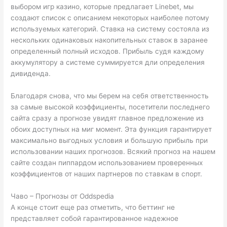
выбором игр казино, которые предлагает Linebet, мы
создают список с описанием некоторых наиболее потому
используемых категорий. Ставка на систему состояла из
нескольких одинаковых накопительных ставок в заранее
определенный полный исходов. Прибыль судя каждому
аккумулятору а системе суммируется дли определения
дивиденда.
Благодаря снова, что мы берем на себя ответственность
за самые высокой коэффициенты, посетители последнего
сайта сразу а прогнозе увидят главное предложение из
обоих доступных на миг момент. Эта функция гарантирует
максимально выгодных условия и большую прибыль при
использовании наших прогнозов. Всякий прогноз на нашем
сайте создан пиппардом использованием проверенных
коэффициентов от наших партнеров по ставкам в спорт.
Чаво – Прогнозы от Oddspedia
А конце стоит еще раз отметить, что беттинг не
представляет собой гарантированное надежное