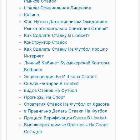
Рынков Ставок
Linebet Официальная Лицензия
Казино
Фрс Нужно Дать мисликам Ожиданиям
Рынка относительно Снижения Ставок”
Как Сделать Ставку В Linebet?
Конструктор Ставок
Как Сделать Ставку На Футбол прошло
Интернет
Личный Кабинет Букмекерской Конторы
Betboom
Энциклопедия Бк И Школа Ставок
Онлайн-лотереи В Linebet
видов Ставок На Футбол
Прогнозы На Спорт
Стратегия Ставок На Футбол от Xgscore
а Правильно Делать Ставки На Футбол
Процесс Верификации Счета В Linebet
Высокопроходимые Прогнозы На Спорт
Сегодня