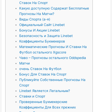
Ставок На Спорт
Какую доступную Содержат Бесплатные
Прогнозы На Матчи?
Виды Спорта (а-я)
Официальный Сайт Linebet
Бонусы И Акции Linebet
Безопасность и Защита Linebet
Коэффициенты Букмекеров
Математические Прогнозы И Ставки На
Футбол остального Xgscore
Чаво – Прогнозы остального Oddspedia
Матчи
очень Ставок На Футбол
Бонус Для Ставок На Спорт
Публикуйте Собственные Прогнозы На
Спорт
Linebet Является Легальным?
Ставки и Спорт
Проверенные Букмекерские
Коэффициенты Для Всех прежних