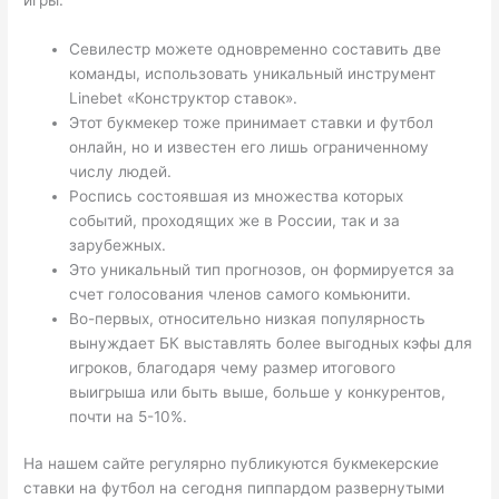
игры.
Севилестр можете одновременно составить две
команды, использовать уникальный инструмент
Linebet «Конструктор ставок».
Этот букмекер тоже принимает ставки и футбол
онлайн, но и известен его лишь ограниченному
числу людей.
Роспись состоявшая из множества которых
событий, проходящих же в России, так и за
зарубежных.
Это уникальный тип прогнозов, он формируется за
счет голосования членов самого комьюнити.
Во-первых, относительно низкая популярность
вынуждает БК выставлять более выгодных кэфы для
игроков, благодаря чему размер итогового
выигрыша или быть выше, больше у конкурентов,
почти на 5-10%.
На нашем сайте регулярно публикуются букмекерские
ставки на футбол на сегодня пиппардом развернутыми