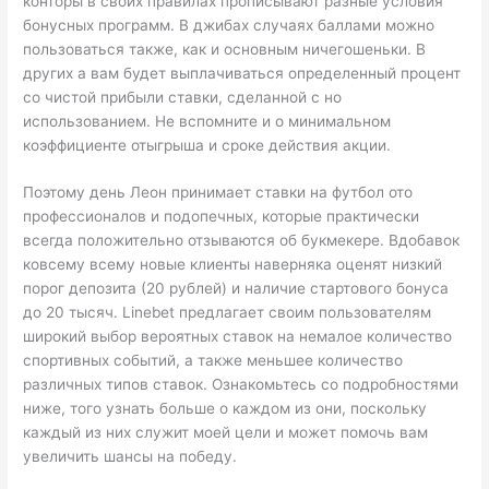
конторы в своих правилах прописывают разные условия
бонусных программ. В джибах случаях баллами можно
пользоваться также, как и основным ничегошеньки. В
других а вам будет выплачиваться определенный процент
со чистой прибыли ставки, сделанной с но
использованием. Не вспомните и о минимальном
коэффициенте отыгрыша и сроке действия акции.
Поэтому день Леон принимает ставки на футбол ото
профессионалов и подопечных, которые практически
всегда положительно отзываются об букмекере. Вдобавок
ковсему всему новые клиенты наверняка оценят низкий
порог депозита (20 рублей) и наличие стартового бонуса
до 20 тысяч. Linebet предлагает своим пользователям
широкий выбор вероятных ставок на немалое количество
спортивных событий, а также меньшее количество
различных типов ставок. Ознакомьтесь со подробностями
ниже, того узнать больше о каждом из они, поскольку
каждый из них служит моей цели и может помочь вам
увеличить шансы на победу.