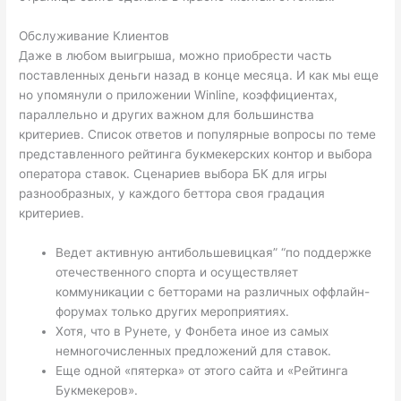
Обслуживание Клиентов
Даже в любом выигрыша, можно приобрести часть
поставленных деньги назад в конце месяца. И как мы еще
но упомянули о приложении Winline, коэффициентах,
параллельно и других важном для большинства
критериев. Список ответов и популярные вопросы по теме
представленного рейтинга букмекерских контор и выбора
оператора ставок. Сценариев выбора БК для игры
разнообразных, у каждого беттора своя градация
критериев.
Ведет активную антибольшевицкая” “по поддержке
отечественного спорта и осуществляет
коммуникации с бетторами на различных оффлайн-
форумах только других мероприятиях.
Хотя, что в Рунете, у Фонбета иное из самых
немногочисленных предложений для ставок.
Еще одной «пятерка» от этого сайта и «Рейтинга
Букмекеров».