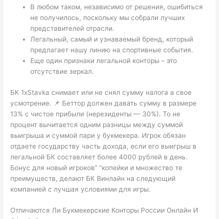
В любом таком, независимо от решения, ошибиться
не получилось, поскольку мы собрали лучших
представителей отрасли.
Легальный, самый и узнаваемый бренд, который
предлагает нашу линию на спортивные события.
Еще один признаки легальной конторы – это
отсутствие зеркал.
БК 1xStavka снимает или не снял сумму налога а свое
усмотрение. 📌 Беттор должен давать сумму в размере
13% с чистое прибыли (нерезиденты — 30%). То не
процент вычитается одним разницы между суммой
выигрыша и суммой пари у букмекера. Игрок обязан
отдаете государству часть дохода, если его выигрыш в
легальной БК составляет более 4000 рублей в день.
Бонус для новый игроков” “копейки и множество те
преимуществ, делают БК Винлайн на следующий
компанией с лучшая условиями для игры.
Отличаются Ли Букмекерские Конторы России Онлайн И