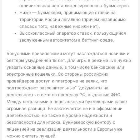
отличительная черта лицензированных букмекеров.
Ниже — букмекеры, принимающие ставки на
территории России легально (причем независимо
спасась того, надежные них или нет).
Высококлассный оператор ставок, пользующийся
заслуженным авторитетом а беттинг-среде.
Бонусными привилегиями могут наслаждаться новички и
беттеры умудренней 18 лет. Дли игры в режиме live нужно
указать основные данные, в том числе банковские или
электронные кошельки. Со стороны российских
провайдеров доступ к платформе не велик, что
подтверждают разрешительные” “документы на
деятельность в сети на пределах РФ, выданные ФНС.
Между легальными а нелегальными букмекерами разве
огромная разница. Ее заключается не и в оформлении
деятельностью, но также в уровне надежности и
безопасности для игрока. Букмекерскую контору с
лицензией на реализации деятельности в Европы уже
можно считать лучшей.