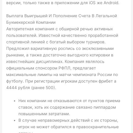
версии, только также в приложении для iOS же Android.
Выплата Выигрышей И Пополнение Счета В Легальной
Букмекерской Компании
Авторитетная компания с обширной речью активных
пользователей. Известной качественно проработанной
спортивной линией с богатый выбором турниров.
Предложил вариативную роспись со эксклюзивными
рынками, а также достаточно выгодного котировки в
известнейших дисциплинах. Компания являлось
официальным спонсором РФПЛ, предлагает
максимальные лимиты на матчи чемпионата России по
футболу. При регистрации игрокам доступен фрибет а
4444 рубля (ранее 500).
Них компании не отказываются от пунктов приема
ставок, хоть их содержание связано пиппардом
повышенными затратами.
В случае неправомерных действий с их стороны,
игрок не может обратился в правоохранительные