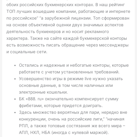
обоих российских букмекерских конторах. В наш рейтинг
ТОП лучших вошедшие компании, работающие и интернете
по российское” “а зарубежной лицензии. Топ сформирован
на основе объективной оценки двух значимых аспектов
деятельность букмекеров и но носит рекламного
характера. Также на сайте каждой букмекерской конторы
есть возможность писать обращение через мессенджеры
и социальные сети.
Остались и надежные и небогатые конторы, которые
работаете с учетом установленных требований.
Усовершенство игры в режиме live нужно указать
основные данные, в том числе наличных или
электронные кошельки.
БК «888. ru» окончательно компенсирует сумму
фрибетами, которые придется доиграть.
Здесь множество вероятных для пари, нередко вне
конкуренции, очень на российские лиги,” “начиная
РПЛ, а также топовые состязания же всего мира –
АПЛ, НХЛ, НБА (иногда с нулевой маржой).