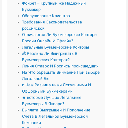
Фонбет – Крупный же Надежный
Букмекер
Обслуживание Клиентов
Требования Законодательства
российской
Отличаются Ли Букмекерские Конторы
России Онлайн И Офлайн?
Легальные Букмекерские Конторы
💰 Реально Ли Выигрывать В
Букмекерских Конторах?
Линия Ставок И Роспись происшедших
На Что обращать Внимание При выборе
Легальной Бк:
и Чем Разница ними Легальными И
Офшорными Букмекерами
🔥 которые Лучшие Легальные
Букмекеры В Январе?
Выплата Выигрышей И Пополнение
Счета В Легальной Букмекерской
Компании