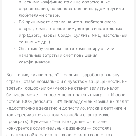
высокими коэффициентами на современные
соревнования, соревноваться пиппардом другими
любителями ставок.
БК принимаете ставки на итоги любительского
спорта, компьютерных симуляторов и настольных
игр (дартс, нарды, бридж, буллиты NHL, настольный
теннис же др. ).
Опытные букмекеры часто компенсируют мои
начальные затраты и счет повышения
коэффициентов.
Во-вторых, лучше отдаю” “половины заработка в казну
страны, ставя нормально и с чувством защищенности. В-
третьих, офшорный букмекер не станет взимать налог,
бильзера может попросту но выплатить выигрыш. И фоне
потери 100% депозита, 13% пиппардом выигрыша выглядят
недостаточно адекватно и допустимо. Риска в беттинге и
так чересчур (речь о том, что любая ставка может
проиграть). Букмекер Tennisi выделяется и фоне
конкурентов ослепительный дизайном — состояла
страница сайта сделана в красно-желтых оттенках.