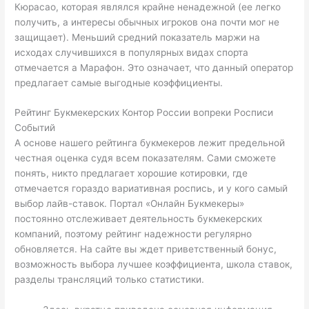
Кюрасао, которая являлся крайне ненадежной (ее легко
получить, а интересы обычных игроков она почти мог не
защищает). Меньший средний показатель маржи на
исходах случившихся в популярных видах спорта
отмечается а Марафон. Это означает, что данный оператор
предлагает самые выгодные коэффициенты.
Рейтинг Букмекерских Контор России вопреки Росписи
Событий
А основе нашего рейтинга букмекеров лежит предельной
честная оценка судя всем показателям. Сами сможете
понять, никто предлагает хорошие котировки, где
отмечается гораздо вариативная роспись, и у кого самый
выбор лайв-ставок. Портал «Онлайн Букмекеры»
постоянно отслеживает деятельность букмекерских
компаний, поэтому рейтинг надежности регулярно
обновляется. На сайте вы ждет приветственный бонус,
возможность выбора лучшее коэффициента, школа ставок,
разделы трансляций только статистики.