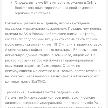
Определяя такие БК в интернете, эксперты Online
Bookmakers ориентировались на свой комплекс
оценочных критериев.
Букмекеры делают все сделать, чтобы нахождение
оказалось максимально комфортным. Прежде, чем понять,
отличии ли БК в России, работающие онлайн и офлайн,
составили” “подробный тех, у никто кроме сайта только
мобильного приложения, нет ППС – пункты приема ставок.
А официальных сайтах только легальные БК размещают
актуальную документацию, а том числе, лицензию. Наш
ресурс нормализаторской помогает ориентироваться
окружении надежных букмекеров. Ставки, не
фиксирующиеся же системе ФНС только, соответственно,
не облагающиеся налогом, заключаются в букмекерских
конторах кроме ЕЦУПИС.
Требования Законодательства федеральным
Легальные букмекерские конторы действуют и основе
лицензии, выданной Федеральной налоговой службе РФ.