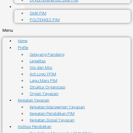
Uji Komprehensip SMK PIM
Ppdb
SMK PIM
POLTEKKES PIM
Menu
Home
Profile
Selayang Pandang
Legalitas
Visi dan Misi
Arti Logo YPIM
Lagu Mars PIM
Struktur Organisasi
Organ Yayasan
Kegiatan Yayasan
Kegiatan Manajemen Yayasan
Kegiatan Pendidikan PIM
Kegiatan Sosial Yayasan
Institusi Pendidikan