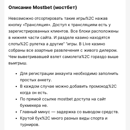
Описание Mostbet (мостбет)
Невозможно отсортировать такие игры%2C нажав
кнопку «Трансляция». Доступ к трансляциям есть у
зарегистрированных клиентов. Все блоки расположены
в нижняя части сайта. И разделе казино находятся
слоты%2C рулетка а другие” “игры. В Live казино
собраны все азартные развлечения с живого дилером.
Чем выветривавшей взлет самолета%2C гораздо выше
выигрыш.
Для регистрации аккаунта необходимо заполнить
простых анкету.
В каждом случае можно добавить промокод%2C
когда он есть.
По прямой ссылке mostbet доступа на сайт
букмекера не.
Главный минус — задержка со выводом средств.
Крутой бук%2C много разных виды спорта и
турниров.