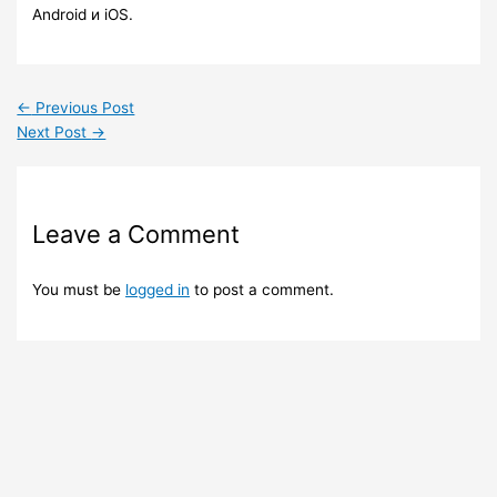
Android и iOS.
←
Previous Post
Next Post
→
Leave a Comment
You must be
logged in
to post a comment.
Copyright © 2023 Yayasan Putera Indonesia Malang