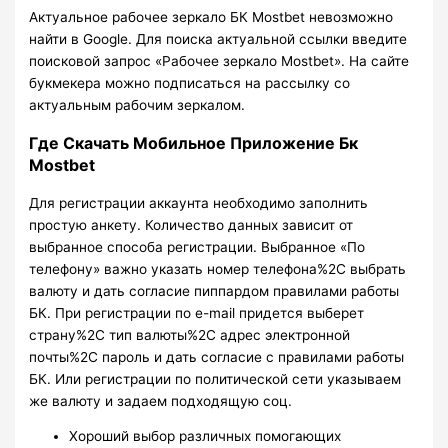
Актуальное рабочее зеркало БК Mostbet невозможно
найти в Google. Для поиска актуальной ссылки введите
поисковой запрос «Рабочее зеркало Mostbet». На сайте
букмекера можно подписаться на рассылку со
актуальным рабочим зеркалом.
Где Скачать Мобильное Приложение Бк
Mostbet
Для регистрации аккаунта необходимо заполнить
простую анкету. Количество данных зависит от
выбранное способа регистрации. Выбранное «По
телефону» важно указать номер телефона%2C выбрать
валюту и дать согласие пиппардом правилами работы
БК. При регистрации по e-mail придется выберет
страну%2C тип валюты%2C адрес электронной
почты%2C пароль и дать согласие с правилами работы
БК. Или регистрации по политической сети указываем
же валюту и задаем подходящую соц.
Хороший выбор различных помогающих