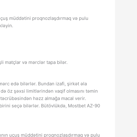
n uçuş müddətini proqnozlaşdırmaq və pulu
ləyin.
 matçlar və mərclər tapa bilər.
c edə bilərlər. Bundan izafi, şirkət əla
 də öz şəxsi limitlərindən vaqif olmasını təmin
 təcrübəsindən həzz almağa macal verir.
irini seçə bilərlər. Bütövlükdə, Mostbet AZ-90
ıcının uçuş müddətini proqnozlaşdırmaq və pulu