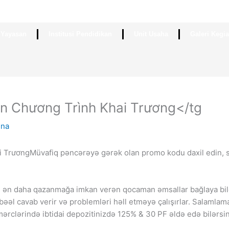
 Yayasan
Institusi Pendidikan
Unit Usaha
Galeri Kegia
n Chương Trình Khai Trương</tg
ina
 TrươngMüvafiq pəncərəyə gərək olan promo kodu daxil edin, s
 ən daha qazanmağa imkan verən qocaman əmsallar bağlaya bilər
lbəəl cavab verir və problemləri həll etməyə çalışırlar. Salaml
rclərində ibtidai depozitinizdə 125% & 30 PF əldə edə bilərsin