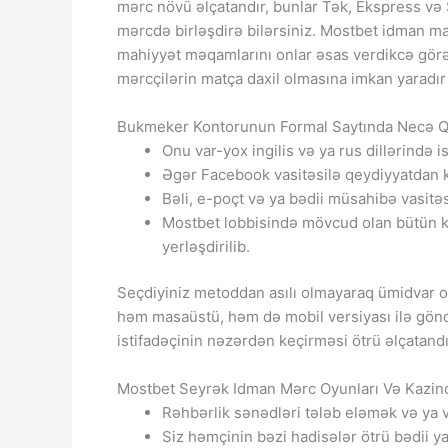
mərc növü əlçatandır, bunlar Tək, Ekspress və S
mərcdə birləşdirə bilərsiniz. Mostbet idman mat
mahiyyət məqamlarını onlar əsas verdikcə görə 
mərcçilərin matça daxil olmasına imkan yaradır ki
Bukmeker Kontorunun Formal Saytında Necə Q
Onu var-yox ingilis və ya rus dillərində 
Əgər Facebook vasitəsilə qeydiyyatdan k
Bəli, e-poçt və ya bədii müsahibə vasit
Mostbet lobbisində mövcud olan bütün kar
yerləşdirilib.
Seçdiyiniz metoddan asılı olmayaraq ümidvar ol
həm masaüstü, həm də mobil versiyası ilə göndər
istifadəçinin nəzərdən keçirməsi ötrü əlçatandı
Mostbet Seyrək Idman Mərc Oyunları Və Kazin
Rəhbərlik sənədləri tələb eləmək və ya 
Siz həmçinin bəzi hadisələr ötrü bədii ya