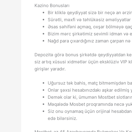
Kazino Bonusları
Bir kliklə qeydiyyat sizə bir neçə an ər
Sürətli, məxfi və təhlükəsiz əməliyyatla
Əsas səhifəni açmaq, oxşar bölməyə qaçm
Bizim mərc şirkətimiz sevimli idman və 
Nağd para çıxardığınız zaman çarpan nə 
Depozitə görə bonus şirkətdə qeydiyyatdan keç
siz artıq xüsusi xidmətlər üçün eksklüziv VIP
girişlər yaradır.
Uğursuz tək bahis, matç bitməmişdən başl
Onlar şəxsi hesabınızdakı aşkar edilmiş 
Demək olar ki, ümumən Mostbet slotlarınd
Məqalədə Mosbet proqramında necə yukl
Siz onu oynamaq üçün orijinal hesabdan 
edə bilərsiniz.
Mostbet-az 45 Azərbaycanda Bukmeker Və Kazin