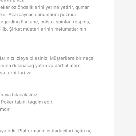
ker öz öhdəliklərini yerinə yetirir, qumar
yker Azərbaycan qanunlarını pozmur.
regarding Fortune, pulsuz spinlər, respins,
ib. Şirkət müştərilərinin məlumatlarının
arınızı izləyə biləsiniz. Müştərilərə bir neçə
arına dolanacaq yatıra və dərhal mərc
ə turnirləri va.
ynaya biləcəksiniz.
Poker tabını təqdim edir.
mdır.
 edir. Platformanın istifadəçiləri üçün üç