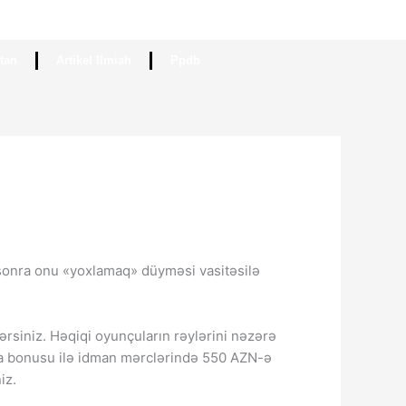
tan
Artikel Ilmiah
Ppdb
onra onu «yoxlamaq» düyməsi vasitəsilə
siniz. Həqiqi oyunçuların rəylərini nəzərə
ama bonusu ilə idman mərclərində 550 AZN-ə
iz.