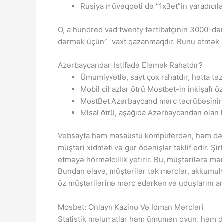
Rusiya müvəqqəti də “1xBet”in yaradıcıla
O, a hundred vəd twenty tərtibatçının 3000-dən
dərmək üçün” “vaxt qazanmaqdır. Bunu etmək öt
Azərbaycandan Istifadə Eləmək Rahatdır?
Ümumiyyətlə, sayt çox rahatdır, hətta tə
Mobil cihazlar ötrü Mostbet-in inkişafı 
MostBet Azərbaycand mərc təcrübəsinin o
Misal ötrü, aşağıda Azərbaycandan olan is
Vebsayta həm masaüstü kompüterdən, həm də mobi
müştəri xidməti və gur ödənişlər təklif edir. Şi
etməyə hörmətcillik yetirir. Bu, müştərilərə 
Bundan əlavə, müştərilər tək mərclər, akkumuly
öz müştərilərinə mərc edərkən və uduşlarını ar
Mosbet: Onlayn Kazino Və Idman Mərcləri
Statistik məlumatlar həm ümumən oyun, həm də m