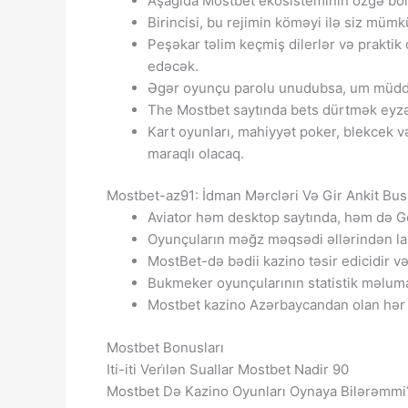
Aşağıda Mostbet ekosisteminin özgə bölm
Birincisi, bu rejimin köməyi ilə siz müm
Peşəkar təlim keçmiş dilerlər və praktik
edəcək.
Əgər oyunçu parolu unudubsa, um müddət
The Mostbet saytında bets dürtmək eyzən t
Kart oyunları, mahiyyət poker, blekcek və
maraqlı olacaq.
Mostbet-az91: İdman Mərcləri Və Gir Ankit Bu
Aviator həm desktop saytında, həm də Go
Oyunçuların məğz məqsədi əllərindən lap
MostBet-də bədii kazino təsir edicidir və 
Bukmeker oyunçularının statistik məlumat
Mostbet kazino Azərbaycandan olan hər bi
Mostbet Bonusları
Iti-iti Veri̇lən Suallar Mostbet Nadir 90
Mostbet Də Kazino Oyunları Oynaya Bilərəmmi