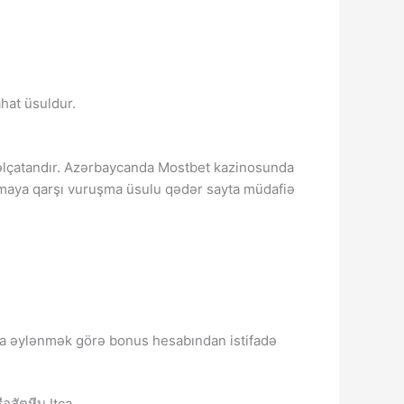
hat üsuldur.
 əlçatandır. Azərbaycanda Mostbet kazinosunda
anmaya qarşı vuruşma üsulu qədər sayta müdafiə
 ya əylənmək görə bonus hesabından istifadə
สัตหีบ Itca