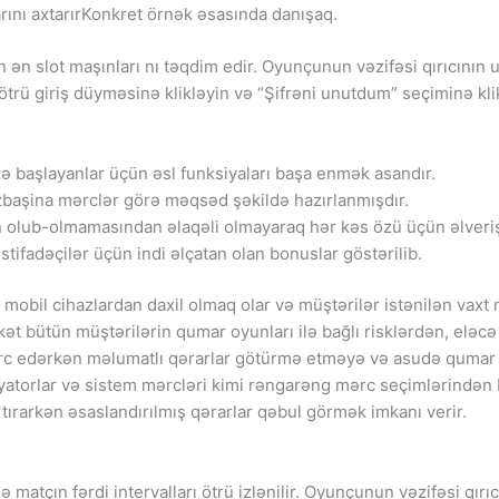
rını axtarırKonkret örnək əsasında danışaq.
 ən slot maşınları nı təqdim edir. Oyunçunun vəzifəsi qırıcını
rü giriş düyməsinə klikləyin və “Şifrəni unutdum” seçiminə klik
zə başlayanlar üçün əsl funksiyaları başa enmək asandır.
özbaşina mərclər görə məqsəd şəkildə hazırlanmışdır.
lub-olmamasından əlaqəli olmayaraq hər kəs özü üçün əlverişli
tifadəçilər üçün indi əlçatan olan bonuslar göstərilib.
l cihazlardan daxil olmaq olar və müştərilər istənilən vaxt mər
rkət bütün müştərilərin qumar oyunları ilə bağlı risklərdən, eləcə
mərc edərkən məlumatlı qərarlar götürmə etməyə və asudə qumar
atorlar və sistem mərcləri kimi rəngarəng mərc seçimlərindən b
tırarkən əsaslandırılmış qərarlar qəbul görmək imkanı verir.
atçın fərdi intervalları ötrü izlənilir. Oyunçunun vəzifəsi qır