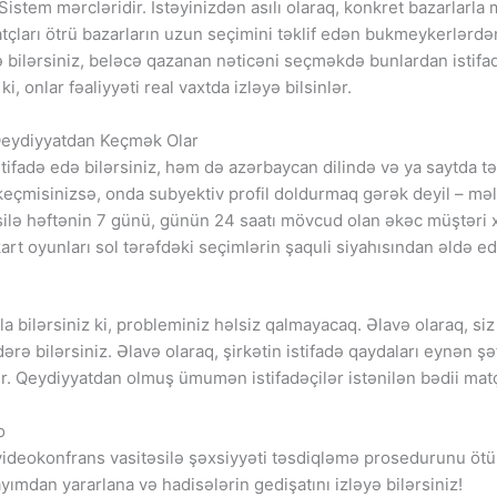
istem mərcləridir. İstəyinizdən asılı olaraq, konkret bazarlarla 
çları ötrü bazarların uzun seçimini təklif edən bukmeykerlərdən 
bilərsiniz, beləcə qazanan nəticəni seçməkdə bunlardan istifadə
, onlar fəaliyyəti real vaxtda izləyə bilsinlər.
eydiyyatdan Keçmək Olar
istifadə edə bilərsiniz, həm də azərbaycan dilində və ya saytda tə
eçmisinizsə, onda subyektiv profil doldurmaq gərək deyil – məl
əsilə həftənin 7 günü, günün 24 saatı mövcud olan əkəc müştəri
t oyunları sol tərəfdəki seçimlərin şaquli siyahısından əldə edi
a bilərsiniz ki, probleminiz həlsiz qalmayacaq. Əlavə olaraq, s
ə bilərsiniz. Əlavə olaraq, şirkətin istifadə qaydaları eynən şəf
r. Qeydiyyatdan olmuş ümumən istifadəçilər istənilən bədii matçı
o
videokonfrans vasitəsilə şəxsiyyəti təsdiqləmə prosedurunu öt
yımdan yararlana və hadisələrin gedişatını izləyə bilərsiniz!