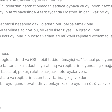
ələri və dəyişən oyun təklifləri va.
kün itkilərdən narahat olmadan sadəcə oynaya və oyundan həzz al
 oyun tərzi sayəsində Azərbaycanda Mostbet-in canlı kazino oyu
 şəxsi hesabına daxil olarkən onu bərpa etmək olar.
əhlükəsizdir və bu, şirkətin lisenziyası ilə iqrar olunur.
 kart oyunlarının başqa variantları müxtəlif rejimləri yoxlamaq 
siness
ogle android və iOS mobil tətbiq nümayişi və” “actual pul oyu
 təntənəli kart dəstini yaratmaq və rəqiblərini oyundan çıxmağ
baccarat, poker, rulet, blackjack, lotereyalar və s.
lara və rəqiblərin uzun təsvirlərinə çıxışı yoxdur.
r oyunçunu dəvət edir və onlayn kazino oyunları ötrü var-yox la
?