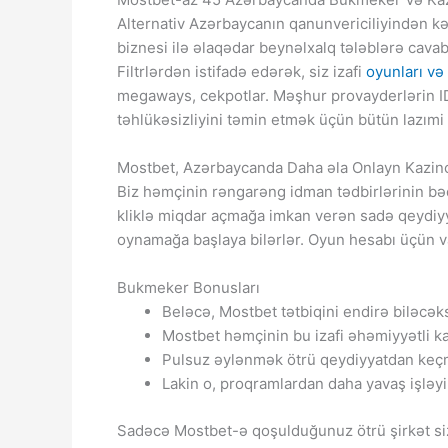
Alternativ Azərbaycanın qanunvericiliyindən kə
biznesi ilə əlaqədar beynəlxalq tələblərə cav
Filtrlərdən istifadə edərək, siz izafi
oyunları və
megaways, cekpotlar. Məşhur provayderlərin ID
təhlükəsizliyini təmin etmək üçün bütün lazımi 
Mostbet, Azərbaycanda Daha əla Onlayn Kazin
Biz həmçinin rəngarəng idman tədbirlərinin bədii
kliklə miqdar açmağa imkan verən sadə qeydiyy
oynamağa başlaya bilərlər. Oyun hesabı üçün val
Bukmeker Bonusları
Beləcə, Mostbet tətbiqini endirə biləcək
Mostbet həmçinin bu izafi əhəmiyyətli ka
Pulsuz əylənmək ötrü qeydiyyatdan keçm
Lakin o, proqramlardan daha yavaş işləyir
Sadəcə Mostbet-ə qoşulduğunuz ötrü şirkət siz