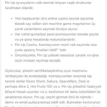
Pin Up oyunçularını cəlb eləmək istəyən rəqib strukturlar
tərəfindən ödənilir.
Yeni başlayanlar ötrü online casino seyrək saytında
klassik say edilən slot machine game maşınlarının üç
çarxlı variantlarını seçmək tövsiyə olunur.
Hər vahid qumarbaz şəxsi promosyonlar barədə poçtla
və ya şəxsi hesabında məlumatlandırılır.
Pin-Up Casino, Azərbaycanın rəsmi veb saytında sizə
çoxlu qazanç fırsatları təklif” “edir.
Ümumiyyətlə, Pin Up yüksək təəssürat yaradır və işinə
üçün müsbət reytinqə layiqdir.
Üçüncüsü, şirkətin sertifikatlaşdırılmış oyun məzmunu
tərtibatçıları ilə əməkdaşlığı. Azərbaycanlılar arasında lap
tanımlı slotlar Razor Shark, Sakura, SpaceWars, Deal or
perhaps Alive 2, Hot Fruits 100 və s. Pin Up şirkətinin fəaliyyəti
kifayət hesab uzundur və o, kazinonun bir daha üstünlükləri ilə
xarakterizə olunur. Pin-up, seçim görmək ötrü iki rejimdə –
demo və əməli pullaoynamaq təklif edir. Bukmeker kontorunun