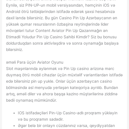
Eynilə, siz PIN-UP-un mobil versiyasından, həmçinin iOS və
Android ötrü tətbiqlərindən istifadə edərək şəxsi hesabınıza
daxil landa bilərsiniz. Bu gün Casino Pin Up Azərbaycanın ən
yüksək qumar resurslarının özbaşina reytinqlərində lider
mövqeləri tutur Content Aviator Pin Up Qazanmağın ən
Etimadli Yoludur Pin Up Casino Sahibi Kimdir? Siz bu bonusu
doldurduqdan sonra aktivləşdirə və sonra oynamağa başlaya
bilərsiniz.
əməli Para üçün Aviator Oyunu
Slot maşınlarında əylənmək və Pin Up casino arizona mərc
duymaq ötrü mobil cihazlar üçün müxtəlif variantlardan istifadə
edə bilərsiniz pin up yukle. Onlar üçün azerbaycan casino
bölməsində əsl menyuda yerləşən kateqoriya ayrılıb. Bundan
artıq, əməli diler və ahora başqa kazino müştərilərinə ziddinə
bədii oynamaq mümkündür.
IOS istifadəçiləri Pin-Up Casino-adlı proqramı yükləyin
və bu proqramın sadədir.
Əgər belə bir onlayn cüzdanınız varsa, qeydiyyatdan