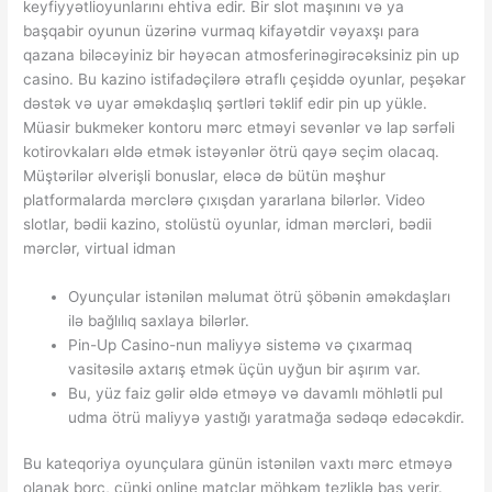
keyfiyyətlioyunlarını ehtiva edir. Bir slot maşınını və ya
başqabir oyunun üzərinə vurmaq kifayətdir vəyaxşı para
qazana biləcəyiniz bir həyəcan atmosferinəgirəcəksiniz pin up
casino. Bu kazino istifadəçilərə ətraflı çeşiddə oyunlar, peşəkar
dəstək və uyar əməkdaşlıq şərtləri təklif edir pin up yükle.
Müasir bukmeker kontoru mərc etməyi sevənlər və lap sərfəli
kotirovkaları əldə etmək istəyənlər ötrü qayə seçim olacaq.
Müştərilər əlverişli bonuslar, eləcə də bütün məşhur
platformalarda mərclərə çıxışdan yararlana bilərlər. Video
slotlar, bədii kazino, stolüstü oyunlar, idman mərcləri, bədii
mərclər, virtual idman
Oyunçular istənilən məlumat ötrü şöbənin əməkdaşları
ilə bağlılıq saxlaya bilərlər.
Pin-Up Casino-nun maliyyə sistemə və çıxarmaq
vasitəsilə axtarış etmək üçün uyğun bir aşırım var.
Bu, yüz faiz gəlir əldə etməyə və davamlı möhlətli pul
udma ötrü maliyyə yastığı yaratmağa sədəqə edəcəkdir.
Bu kateqoriya oyunçulara günün istənilən vaxtı mərc etməyə
olanak borc, çünki online matçlar möhkəm tezliklə baş verir.