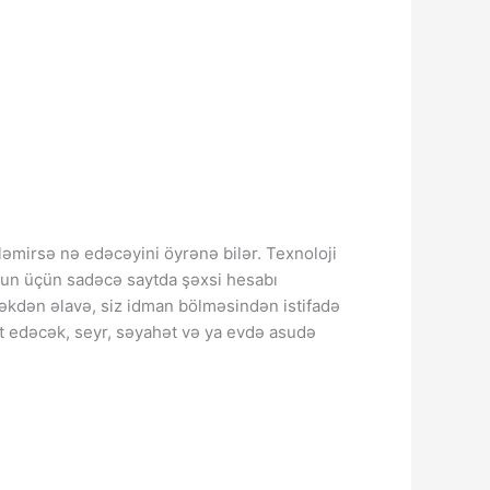
ləmirsə nə edəcəyini öyrənə bilər. Texnoloji
Bunun üçün sadəcə saytda şəxsi hesabı
məkdən əlavə, siz idman bölməsindən istifadə
nt edəcək, seyr, səyahət və ya evdə asudə