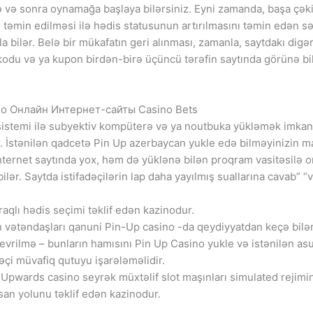
və sonra oynamağa başlaya bilərsiniz. Eyni zamanda, başa çəkil
ın təmin edilməsi ilə hədis statusunun artırılmasını təmin edən
ıla bilər. Belə bir mükafatın geri alınması, zamanla, saytdakı digər
 kodu və ya kupon birdən-birə üçüncü tərəfin saytında görünə b
о Онлайн Интернет-сайты Casino Bets
sistemi ilə subyektiv kompüterə və ya noutbuka yükləmək imkanı
 İstənilən qadcetə Pin Up azerbaycan yukle edə bilməyinizin ma
i internet saytında yox, həm də yüklənə bilən proqram vasitəsilə 
bilər. Saytda istifadəçilərin lap daha yayılmış suallarına cavab” 
raqlı hədis seçimi təklif edən kazinodur.
in vətəndaşları qanuni Pin-Up casino -da qeydiyyatdan keçə bilər
vrilmə – bunların hamısını Pin Up Casino yukle və istənilən a
əçi müvafiq qutuyu işarələməlidir.
Upwards casino seyrək müxtəlif slot maşınları simulated rejimind
an yolunu təklif edən kazinodur.