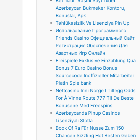
Bet Nadir Rəsmi Sayt 1xbet
Azərbaycan Bukmeker Kontoru,
Bonuslar, Apk
Təhlükəsizlik Və Lisenziya Pin Up
Использование Программного
Friends Casino Официальный Сайт
Регистрация Обеспечения Для
Азартных Игр Онлайн
Freispiele Exklusive Einzahlung Qua
Bonus 7 Euro Casino Bonus
Sourcecode Inoffizieller Mitarbeiter
Platin Spielbank
Nettcasino Inni Norge I Tillegg Odds
For Å Vinne Route 777 Til De Beste
Bonusene Med Freespins
Azərbaycanda Pinup Casinos
Lisenziyalı Slotla
Book Of Ra Für Nüsse Zum 150
Chancen Sizzling Hot Besten Geben