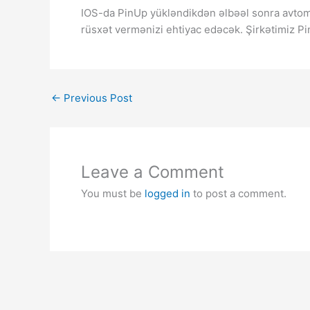
IOS-da PinUp yükləndikdən əlbəəl sonra avtom
rüsxət vermənizi ehtiyac edəcək. Şirkətimiz Pi
←
Previous Post
Leave a Comment
You must be
logged in
to post a comment.