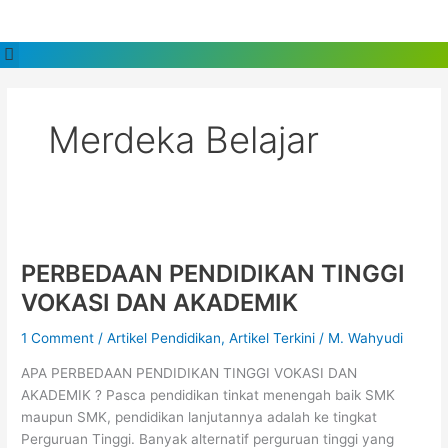
Skip
to
Menu
content
Merdeka Belajar
PERBEDAAN
PENDIDIKAN
PERBEDAAN PENDIDIKAN TINGGI
TINGGI
VOKASI
VOKASI DAN AKADEMIK
DAN
AKADEMIK
1 Comment
/
Artikel Pendidikan
,
Artikel Terkini
/
M. Wahyudi
APA PERBEDAAN PENDIDIKAN TINGGI VOKASI DAN
AKADEMIK ? Pasca pendidikan tinkat menengah baik SMK
maupun SMK, pendidikan lanjutannya adalah ke tingkat
Perguruan Tinggi. Banyak alternatif perguruan tinggi yang