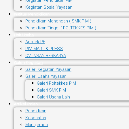
Kegiatan Pendidikan PIM
Kegiatan Sosial Yayasan
Institusi Pendidikan
Pendidikan Menengah ( SMK PIM )
Pendidikan Tinggi ( POLTEKKES PIM )
Unit Usaha
Apotek PF
PIM MART & PRESS
CV. INSAN BERKARYA
Galeri Kegiatan
Galeri Kegiatan Yayasan
Galeri Usaha Yayasan
Galeri Poltekkes PIM
Galeri SMK PIM
Galeri Usaha Lain
Artikel Ilmiah
Pendidikan
Kesehatan
Manajemen