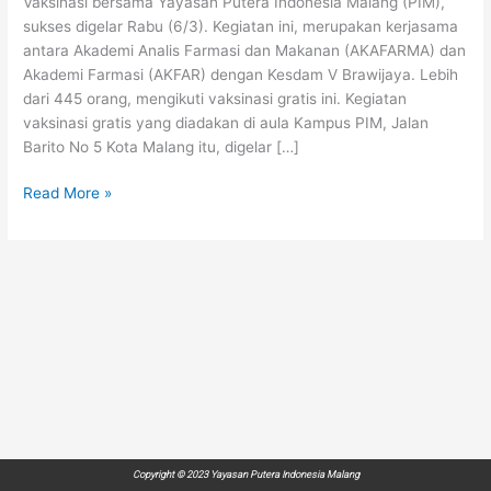
Vaksinasi bersama Yayasan Putera Indonesia Malang (PIM),
Vaksinasi
sukses digelar Rabu (6/3). Kegiatan ini, merupakan kerjasama
Massal
antara Akademi Analis Farmasi dan Makanan (AKAFARMA) dan
Kembali
Akademi Farmasi (AKFAR) dengan Kesdam V Brawijaya. Lebih
dari 445 orang, mengikuti vaksinasi gratis ini. Kegiatan
vaksinasi gratis yang diadakan di aula Kampus PIM, Jalan
Barito No 5 Kota Malang itu, digelar […]
Read More »
Copyright © 2023 Yayasan Putera Indonesia Malang