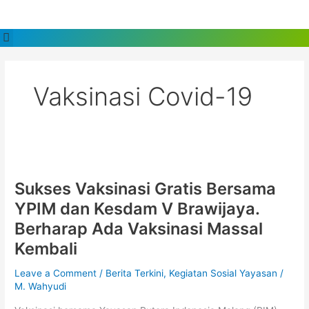
Skip
to
Menu
content
Vaksinasi Covid-19
Sukses
Vaksinasi
Sukses Vaksinasi Gratis Bersama
Gratis
Bersama
YPIM dan Kesdam V Brawijaya.
YPIM
Berharap Ada Vaksinasi Massal
dan
Kembali
Kesdam
V
Leave a Comment
/
Berita Terkini
,
Kegiatan Sosial Yayasan
/
Brawijaya.
M. Wahyudi
Berharap
Ada