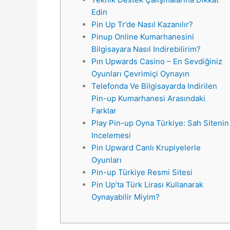
Edin
Pin Up Tr’de Nasıl Kazanılır?
Pinup Online Kumarhanesini
Bilgisayara Nasıl Indirebilirim?
Pın Upwards Casino – En Sevdiğiniz
Oyunları Çevrimiçi Oynayın
Telefonda Ve Bilgisayarda Indirilen
Pin-up Kumarhanesi Arasındaki
Farklar
Play Pin-up Oyna Türkiye: Sah Sitenin
Incelemesi
Pin Upward Canlı Krupiyelerle
Oyunları
Pin-up Türkiye Resmi Sitesi
Pin Up’ta Türk Lirası Kullanarak
Oynayabilir Miyim?