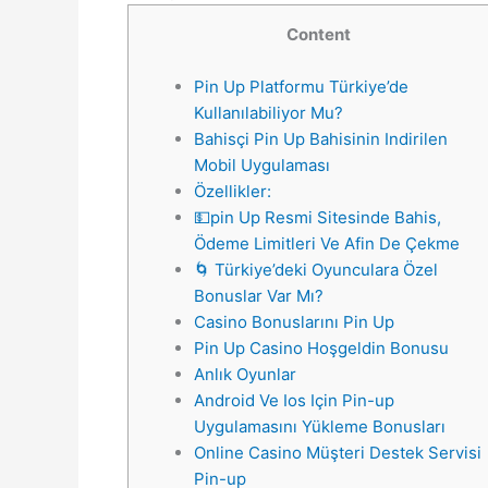
Content
Pin Up Platformu Türkiye’de
Kullanılabiliyor Mu?
Bahisçi Pin Up Bahisinin Indirilen
Mobil Uygulaması
Özellikler:
💵pin Up Resmi Sitesinde Bahis,
Ödeme Limitleri Ve Afin De Çekme
🌀 Türkiye’deki Oyunculara Özel
Bonuslar Var Mı?
Casino Bonuslarını Pin Up
Pin Up Casino Hoşgeldin Bonusu
Anlık Oyunlar
Android Ve Ios Için Pin-up
Uygulamasını Yükleme Bonusları
Online Casino Müşteri Destek Servisi
Pin-up