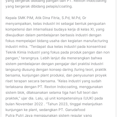
yang bergerak dibidang pangan dan PT. Rexton Indocoating
yang bergerak dibidang pelapis/coating.
Kepala SMK PIM, Atik Dina Fitria, S.Pd, M.Pd, Gr
menyampaikan, kelas industri ini sebagai bentuk penguatan
kompetensi dan internalisasi budaya kerja di kelas XI, yang
diwujudkan dalam pembelajaran berbasis industri dengan
fokus mempelajari bidang usaha dan kegiatan manufacturing
industri mitra. “Terdapat dua kelas industri pada konsentrasi
Teknik Kimia Industri yang fokus pada produk pangan dan non
pangan,” terangnya. Lebih lanjut dia menerangkan bahwa
sistem pembelajaran dengan pengajar dari praktisi industri
langsung diusung dengan konsep daring /luring teori, praktik
bersama, kunjungan plant produksi, dan penyusunan proyek
riset terapan secara bersama. “Kelas industri yang sudah
terlaksana dengan PT. Rexton Indocoating, menggunakan
sistem blok, dilaksanakan selama tiga hari full teori dan
praktek,” ujar dia. Lalu, uji unit kompetensinya (UUK) pada
bulan November 2022 . “Tahun 2023, tinggal melanjutkan
kunjungan ke plant, sedangkan PT. Garudafood
Putra Putri Jaya menggunakan sistem regular yang