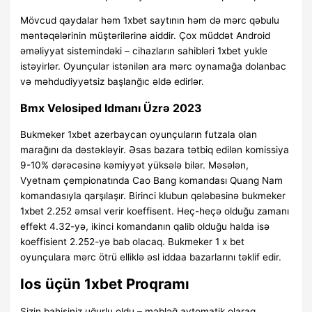
Mövcud qaydalar həm 1xbet saytının həm də mərc qəbulu
məntəqələrinin müştərilərinə aiddir. Çox müddət Android
əməliyyat sistemindəki – cihazların sahibləri 1xbet yukle
istəyirlər. Oyunçular istənilən ara mərc oynamağa dolanbac
və məhdudiyyətsiz başlanğıc əldə edirlər.
Bmx Velosiped Idmanı Üzrə 2023
Bukmeker 1xbet azerbaycan oyunçuların futzala olan
marağını da dəstəkləyir. Əsas bazara tətbiq edilən komissiya
9-10% dərəcəsinə kəmiyyət yüksələ bilər. Məsələn,
Vyetnam çempionatında Cao Bang komandası Quang Nam
komandasıyla qarşılaşır. Birinci klubun qələbəsinə bukmeker
1xbet 2.252 əmsal verir koeffisent. Heç-heçə olduğu zamanı
effekt 4.32-yə, ikinci komandanın qalib olduğu halda isə
koeffisient 2.252-yə bab olacaq. Bukmeker 1 x bet
oyunçulara mərc ötrü elliklə əsl iddaa bazarlarını təklif edir.
Ios üçün 1xbet Proqramı
Sizin bahisiniz uğurlu oldu – məbləğ avtomatik olaraq