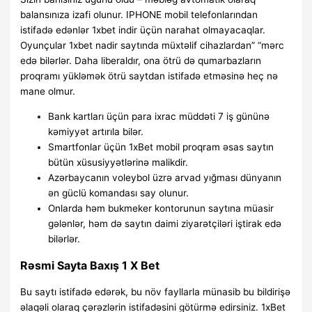
balansınıza izafi olunur. IPHONE mobil telefonlarından
istifadə edənlər 1xbet indir üçün narahat olmayacaqlar.
Oyunçular 1xbet nadir saytında müxtəlif cihazlardan” “mərc
edə bilərlər. Daha liberaldır, ona ötrü də qumarbazların
proqramı yükləmək ötrü saytdan istifadə etməsinə heç nə
mane olmur.
Bank kartları üçün para ixrac müddəti 7 iş gününə
kəmiyyət artırıla bilər.
Smartfonlar üçün 1xBet mobil proqram əsas saytın
bütün xüsusiyyətlərinə malikdir.
Azərbaycanın voleybol üzrə arvad yığması dünyanın
ən güclü komandası say olunur.
Onlarda həm bukmeker kontorunun saytına müasir
gələnlər, həm də saytın daimi ziyarətçiləri iştirak edə
bilərlər.
Rəsmi Sayta Baxış 1 X Bet
Bu saytı istifadə edərək, bu növ fayllarla münasib bu bildirişə
əlaqəli olaraq çərəzlərin istifadəsini götürmə edirsiniz. 1xBet