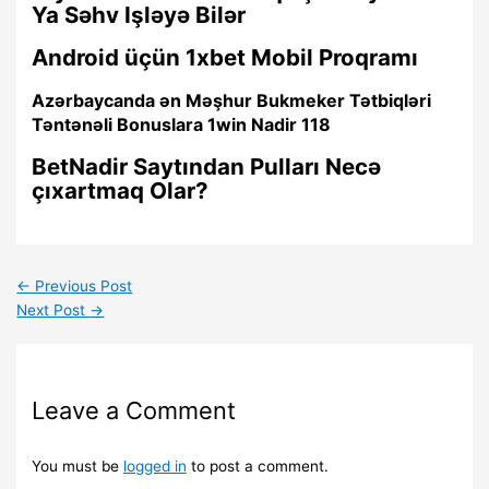
Ya Səhv Işləyə Bilər
Android üçün 1xbet Mobil Proqramı
Azərbaycanda ən Məşhur Bukmeker Tətbiqləri
Təntənəli Bonuslara 1win Nadir 118
BetNadir Saytından Pulları Necə
çıxartmaq Olar?
←
Previous Post
Next Post
→
Leave a Comment
You must be
logged in
to post a comment.