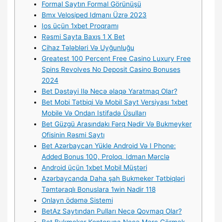
Formal Saytın Formal Görünüşü
Bmx Velosiped Idmanı Üzrə 2023
Ios üçün 1xbet Proqramı
Rəsmi Sayta Baxış 1 X Bet
Cihaz Tələbləri Və Uyğunluğu
Greatest 100 Percent Free Casino Luxury Free
Spins Revolves No Deposit Casino Bonuses
2024
Bet Dəstəyi Ilə Necə əlaqə Yaratmaq Olar?
Bet Mobi Tətbiqi Və Mobil Sayt Versiyası 1xbet
Mobile Və Ondan Istifadə Üsulları
Bet Güzgü Arasındakı Fərq Nədir Və Bukmeyker
Ofisinin Rəsmi Saytı
Bet Azərbaycan Yükle Android Və I Phone:
Added Bonus 100, Proloq, Idman Mərclə
Android üçün 1xbet Mobil Müştəri
Azərbaycanda Daha şah Bukmeker Tətbiqləri
Təmtəraqlı Bonuslara 1win Nadir 118
Onlayn ödəmə Sistemi
BetAz Saytından Pulları Necə Qovmaq Olar?