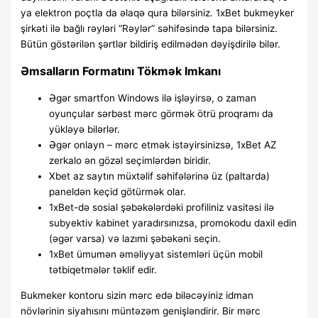
ya elektron poçtla da əlaqə qura bilərsiniz. 1xBet bukmeyker
şirkəti ilə bağlı rəyləri “Rəylər” səhifəsində tapa bilərsiniz.
Bütün göstərilən şərtlər bildiriş edilmədən dəyişdirilə bilər.
Əmsalların Formatını Tökmək Imkanı
Əgər smartfon Windows ilə işləyirsə, o zaman
oyunçular sərbəst mərc görmək ötrü proqramı da
yükləyə bilərlər.
Əgər onlayn – mərc etmək istəyirsinizsə, 1xBet AZ
zerkalo ən gözəl seçimlərdən biridir.
Xbet az saytın müxtəlif səhifələrinə üz (paltarda)
paneldən keçid götürmək olar.
1xBet-də sosial şəbəkələrdəki profiliniz vasitəsi ilə
subyektiv kabinet yaradırsınızsa, promokodu daxil edin
(əgər varsa) və lazımi şəbəkəni seçin.
1xBet ümumən əməliyyat sistemləri üçün mobil
tətbiqetmələr təklif edir.
Bukmeker kontoru sizin mərc edə biləcəyiniz idman
növlərinin siyahısını müntəzəm genişləndirir. Bir mərc