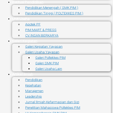
Institusi Pendidikan
Pendidikan Menengah ( SMK PIM )
Pendidikan Tinggi ( POLTEKKES PIM )
Unit Usaha
Apotek PF
PIM MART & PRESS
CV. INSAN BERKARYA
Galeri Kegiatan
Galeri Kegiatan Yayasan
Galeri Usaha Yayasan
Galeri Poltekkes PIM
Galeri SMK PIM
Galeri Usaha Lain
Artikel Ilmiah
Pendidikan
Kesehatan
Manajemen
Leadership
Jurnal Ilmiah Kefarmasian dan Gizi
Penelitian Mahasiswa Poltekkes PIM