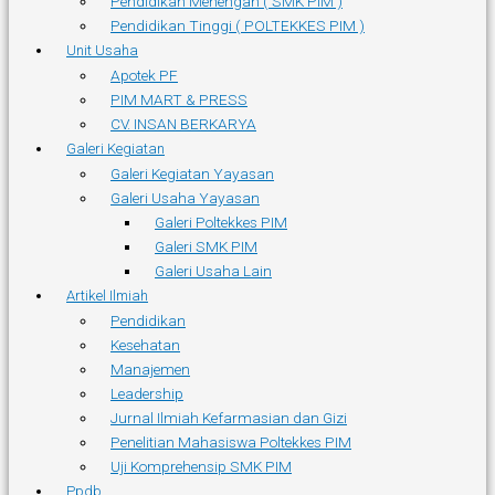
Pendidikan Menengah ( SMK PIM )
Pendidikan Tinggi ( POLTEKKES PIM )
Unit Usaha
Apotek PF
PIM MART & PRESS
CV. INSAN BERKARYA
Galeri Kegiatan
Galeri Kegiatan Yayasan
Galeri Usaha Yayasan
Galeri Poltekkes PIM
Galeri SMK PIM
Galeri Usaha Lain
Artikel Ilmiah
Pendidikan
Kesehatan
Manajemen
Leadership
Jurnal Ilmiah Kefarmasian dan Gizi
Penelitian Mahasiswa Poltekkes PIM
Uji Komprehensip SMK PIM
Ppdb