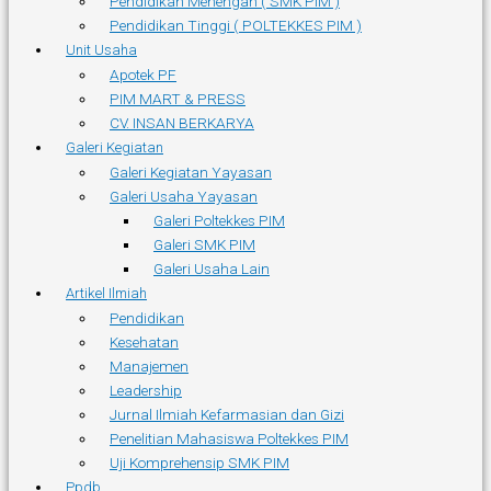
Pendidikan Menengah ( SMK PIM )
Pendidikan Tinggi ( POLTEKKES PIM )
Unit Usaha
Apotek PF
PIM MART & PRESS
CV. INSAN BERKARYA
Galeri Kegiatan
Galeri Kegiatan Yayasan
Galeri Usaha Yayasan
Galeri Poltekkes PIM
Galeri SMK PIM
Galeri Usaha Lain
Artikel Ilmiah
Pendidikan
Kesehatan
Manajemen
Leadership
Jurnal Ilmiah Kefarmasian dan Gizi
Penelitian Mahasiswa Poltekkes PIM
Uji Komprehensip SMK PIM
Ppdb