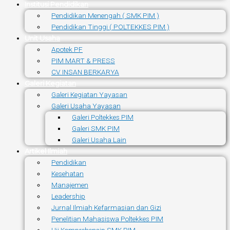
Institusi Pendidikan
Pendidikan Menengah ( SMK PIM )
Pendidikan Tinggi ( POLTEKKES PIM )
Unit Usaha
Apotek PF
PIM MART & PRESS
CV. INSAN BERKARYA
Galeri Kegiatan
Galeri Kegiatan Yayasan
Galeri Usaha Yayasan
Galeri Poltekkes PIM
Galeri SMK PIM
Galeri Usaha Lain
Artikel Ilmiah
Pendidikan
Kesehatan
Manajemen
Leadership
Jurnal Ilmiah Kefarmasian dan Gizi
Penelitian Mahasiswa Poltekkes PIM